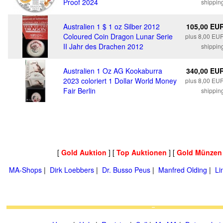
Proof 2024
shippin
Australien 1 $ 1 oz Silber 2012
105,00 EU
Coloured Coin Dragon Lunar Serie
plus 8,00 EU
II Jahr des Drachen 2012
shippin
Australien 1 Oz AG Kookaburra
340,00 EU
2023 coloriert 1 Dollar World Money
plus 8,00 EU
Fair Berlin
shippin
[
Gold Auktion
] [
Top Auktionen
] [
Gold Münzen
MA-Shops
|
Dirk Loebbers
|
Dr. Busso Peus
|
Manfred Olding
|
Li