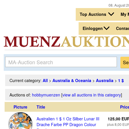
08. August 2
Top Auctions
My 
Einloggen
Conta
Current category:
All
>
Australia & Oceania
>
Australia
>
1 $
Auctions of:
hobbymuenzen
[
view all auctions in this category
]
Picture
Title
Pric
Australien 1 $ 1 Oz Silber Lunar III
125,00 EU
Drache Farbe PP Dragon Colour
plus 8,00 EU