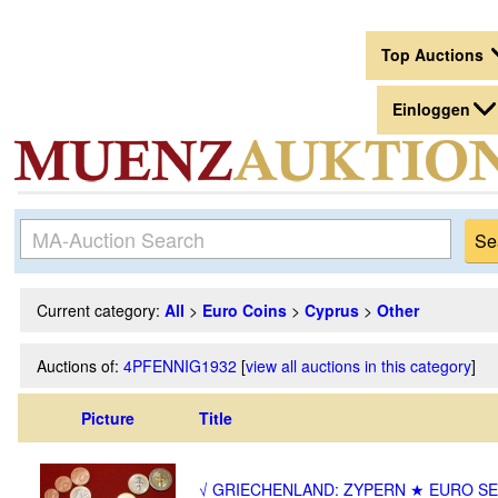
0
Top Auctions
Einloggen
Current category:
All
>
Euro Coins
>
Cyprus
>
Other
Auctions of:
4PFENNIG1932
[
view all auctions in this category
]
Picture
Title
√ GRIECHENLAND: ZYPERN ★ EURO S