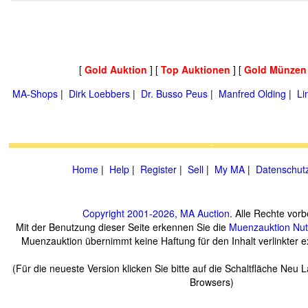
[
Gold Auktion
] [
Top Auktionen
] [
Gold Münzen
MA-Shops
|
Dirk Loebbers
|
Dr. Busso Peus
|
Manfred Olding
|
Li
Home
|
Help
|
Register
|
Sell
|
My MA
|
Datenschut
Copyright 2001-2026, MA Auction
. Alle Rechte vorb
Mit der Benutzung dieser Seite erkennen Sie die
Muenzauktion
Nu
Muenzauktion übernimmt keine Haftung für den Inhalt verlinkter ex
(Für die neueste Version klicken Sie bitte auf die Schaltfläche Neu 
Browsers)