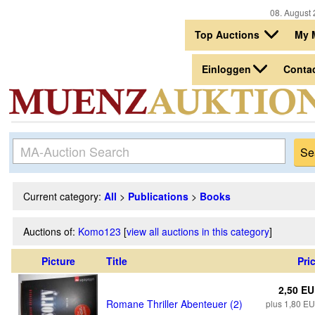
08. August 
Top Auctions
My 
Einloggen
Conta
Current category:
All
>
Publications
>
Books
Auctions of:
Komo123
[
view all auctions in this category
]
Picture
Title
Pri
2,50 E
Romane Thriller Abenteuer (2)
plus 1,80 E