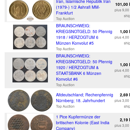
Iran, Islamische Republik Iran
101,00
(1979-) 1/2 Ashrafi MM-
plus 9,0
Frankfurt
shi
Top Auction
BRAUNSCHWEIG:
KRIEGSNOTGELD: 50 Pfennig
1,00
1918 / HERZOGTUM 6
plus 4,0
Münzen Konvolut #5
shi
Top Auction
BRAUNSCHWEIG:
KRIEGSNOTGELD: 50 Pfennig
1,00
1920 / HERZOGTUM &
plus 4,0
STAATSBANK 6 Münzen
shi
Konvolut #6
Top Auction
Altdeutschland; Rechenpfennig
2,69
Nürnberg; 18. Jahrhundert
plus 3,0
Top Auction
shi
1 Pice Kupfermünze der
2,19
britischen Kolonie (East India
plus 3,0
Company)