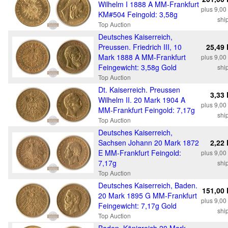
Wilhelm I 1888 A MM-Frankfurt
plus 9,0
KM#504 Feingold: 3,58g
shi
Top Auction
Deutsches Kaiserreich,
Preussen. Friedrich III, 10
25,49
Mark 1888 A MM-Frankfurt
plus 9,0
Feingewicht: 3,58g Gold
shi
Top Auction
Dt. Kaiserreich. Preussen
3,33
Wilhelm II. 20 Mark 1904 A
plus 9,0
MM-Frankfurt Feingold: 7,17g
shi
Top Auction
Deutsches Kaiserreich,
Sachsen Johann 20 Mark 1872
2,22
E MM-Frankfurt Feingold:
plus 9,0
7,17g
shi
Top Auction
Deutsches Kaiserreich, Baden.
151,00
20 Mark 1895 G MM-Frankfurt
plus 9,0
Feingewicht: 7,17g Gold
shi
Top Auction