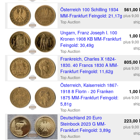
Österreich 100 Schilling 1934
561,00
MM-Frankfurt Feingold: 21,17g
plus 9,0
Top Auction
shi
Ungarn, Franz Joseph I. 100
1,00
Kronen 1908 KB MM-Frankfurt
plus 9,0
Feingold: 30,49g
shi
Top Auction
Frankreich, Charles X 1824-
805,00
1830. 40 Francs 1830 A MM-
plus 9,0
Frankfurt Feingold: 11,62g
shi
Top Auction
Österreich, Kaiserreich 1867-
1918 8 Florin - 20 Franken
1,00
1875 MM-Frankfurt Feingold:
plus 9,0
5,81g
shi
Top Auction
Deutschland 20 Euro
223,00
Steinbock 2023 G MM-
plus 9,0
Frankfurt Feingold: 3,89g
shi
Top Auction