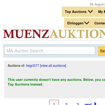
06. August 
Top Auctions
My 
Einloggen
Conta
Auctions of:
hegri377
[
view all auctions
]
This user currently doesn't have any auctions. Below, you can
Top Auctions instead.
1
2
3
next