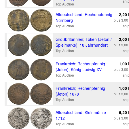
shi
Top Auction
Altdeutschland; Rechenpfennig
2,20
Nürnberg
plus 3,0
Top Auction
shi
Großbritannien; Token (Jeton /
2,00
Spielmarke); 18 Jahrhundert
plus 3,0
Top Auction
shi
Frankreich; Rechenpfennig
1,00
(Jeton); König Ludwig XV
plus 3,0
Top Auction
shi
Frankreich; Rechenpfennig
1,00
(Jeton) 1678
plus 3,0
Top Auction
shi
Altdeutschland; Kleinmünze
6,20
1712
plus 3,0
Top Auction
shi