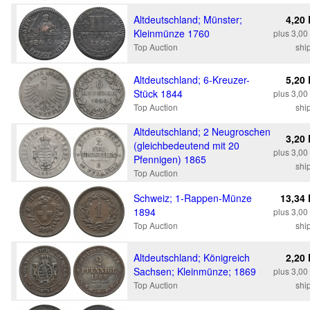
Altdeutschland; Münster;
4,20
Kleinmünze 1760
plus 3,0
Top Auction
shi
Altdeutschland; 6-Kreuzer-
5,20
Stück 1844
plus 3,0
Top Auction
shi
Altdeutschland; 2 Neugroschen
3,20
(gleichbedeutend mit 20
plus 3,0
Pfennigen) 1865
shi
Top Auction
Schweiz; 1-Rappen-Münze
13,34
1894
plus 3,0
Top Auction
shi
Altdeutschland; Königreich
2,20
Sachsen; Kleinmünze; 1869
plus 3,0
Top Auction
shi