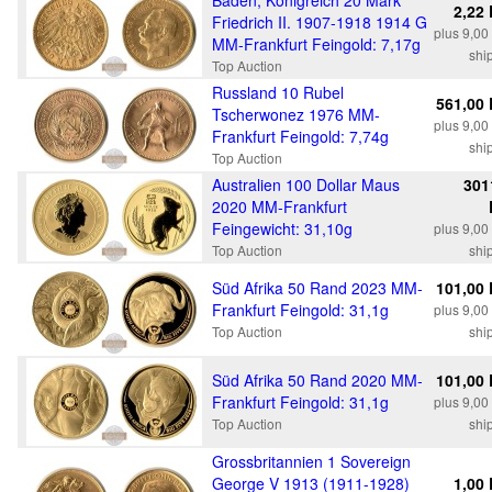
Baden, Königreich 20 Mark
2,22
Friedrich II. 1907-1918 1914 G
plus 9,0
MM-Frankfurt Feingold: 7,17g
shi
Top Auction
Russland 10 Rubel
561,00
Tscherwonez 1976 MM-
plus 9,0
Frankfurt Feingold: 7,74g
shi
Top Auction
Australien 100 Dollar Maus
301
2020 MM-Frankfurt
Feingewicht: 31,10g
plus 9,0
Top Auction
shi
Süd Afrika 50 Rand 2023 MM-
101,00
Frankfurt Feingold: 31,1g
plus 9,0
Top Auction
shi
Süd Afrika 50 Rand 2020 MM-
101,00
Frankfurt Feingold: 31,1g
plus 9,0
Top Auction
shi
Grossbritannien 1 Sovereign
George V 1913 (1911-1928)
1,00