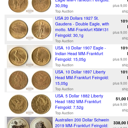
30,09g
plus 9,0
Top Auction
shi
USA 20 Dollars 1927 St.
101
Gaudens - Double Eagle, with
motto. MM-Frankfurt KM#131
plus 9,0
Feingold: 30,1g
shi
Top Auction
USA. 10 Dollar 1907 Eagle -
101
Indian Head MM-Frankfurt
Feingold: 15,05g
plus 9,0
Top Auction
shi
USA. 10 Dollar 1897 Liberty
101
Head MM-Frankfurt Feingold:
15,05g
plus 9,0
Top Auction
shi
USA. 5 Dollar 1882 Liberty
51,00
Head 1882 MM-Frankfurt
plus 9,0
Feingold: 7,52g
shi
Top Auction
Australien 200 Dollar Schwein
338,00
2019 MM-Frankfurt Feingold: