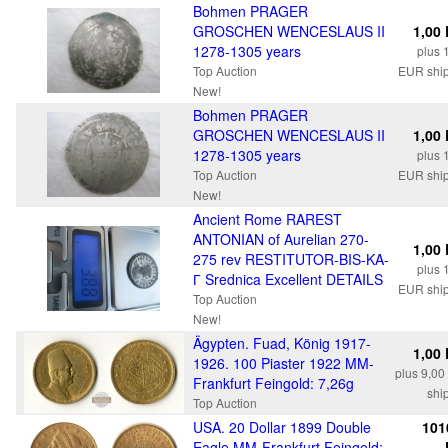
Bohmen PRAGER
GROSCHEN WENCESLAUS II
1,00
1278-1305 years
plus 
Top Auction
EUR shi
New!
Bohmen PRAGER
GROSCHEN WENCESLAUS II
1,00
1278-1305 years
plus 
Top Auction
EUR shi
New!
Ancient Rome RAREST
ANTONIAN of Aurelian 270-
1,00
275 rev RESTITUTOR-BIS-KA-
plus 
Г Srednica Excellent DETAILS
EUR shi
Top Auction
New!
Ägypten. Fuad, König 1917-
1,00
1926. 100 Piaster 1922 MM-
plus 9,0
Frankfurt Feingold: 7,26g
shi
Top Auction
USA. 20 Dollar 1899 Double
101
Eagle MM-Frankfurt Feingold: