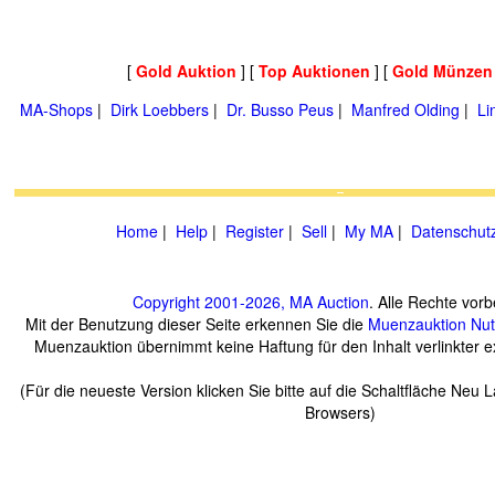
[
Gold Auktion
] [
Top Auktionen
] [
Gold Münzen
MA-Shops
|
Dirk Loebbers
|
Dr. Busso Peus
|
Manfred Olding
|
Li
Home
|
Help
|
Register
|
Sell
|
My MA
|
Datenschut
Copyright 2001-2026, MA Auction
. Alle Rechte vorb
Mit der Benutzung dieser Seite erkennen Sie die
Muenzauktion
Nu
Muenzauktion übernimmt keine Haftung für den Inhalt verlinkter ex
(Für die neueste Version klicken Sie bitte auf die Schaltfläche Neu 
Browsers)