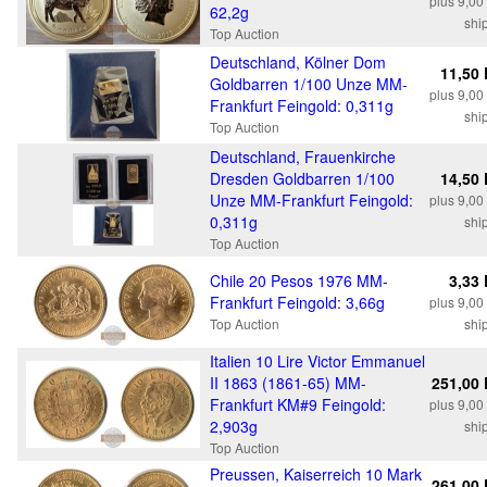
plus 9,0
62,2g
shi
Top Auction
Deutschland, Kölner Dom
11,50
Goldbarren 1/100 Unze MM-
plus 9,0
Frankfurt Feingold: 0,311g
shi
Top Auction
Deutschland, Frauenkirche
Dresden Goldbarren 1/100
14,50
Unze MM-Frankfurt Feingold:
plus 9,0
0,311g
shi
Top Auction
Chile 20 Pesos 1976 MM-
3,33
Frankfurt Feingold: 3,66g
plus 9,0
Top Auction
shi
Italien 10 Lire Victor Emmanuel
II 1863 (1861-65) MM-
251,00
Frankfurt KM#9 Feingold:
plus 9,0
2,903g
shi
Top Auction
Preussen, Kaiserreich 10 Mark
261,00