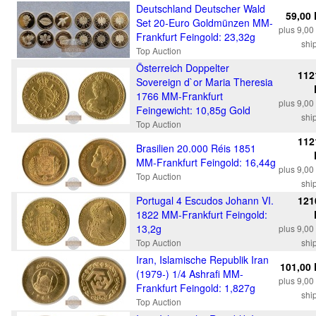
Deutschland Deutscher Wald
59,00
Set 20-Euro Goldmünzen MM-
plus 9,0
Frankfurt Feingold: 23,32g
shi
Top Auction
Österreich Doppelter
112
Sovereign d`or Maria Theresia
1766 MM-Frankfurt
plus 9,0
Feingewicht: 10,85g Gold
shi
Top Auction
112
Brasilien 20.000 Réis 1851
MM-Frankfurt Feingold: 16,44g
plus 9,0
Top Auction
shi
Portugal 4 Escudos Johann VI.
121
1822 MM-Frankfurt Feingold:
13,2g
plus 9,0
Top Auction
shi
Iran, Islamische Republik Iran
101,00
(1979-) 1/4 Ashrafi MM-
plus 9,0
Frankfurt Feingold: 1,827g
shi
Top Auction