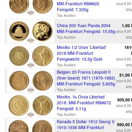
MM-Frankfurt KM#820
plus 9,0
Feingold: 7,325g
shi
Top Auction
China 200 Yuan Panda 2004
1,00
MM-Frankfurt Feingold: 15,55g
plus 9,0
Top Auction
shi
Mexiko 1/2 Unze 'Libertad'
161
2018 MM-Frankfurt
Feingewicht: 15,5g Gold
plus 9,0
Top Auction
shi
Belgien 20 Francs Léopold II
51,00
(finer beard) 1871 (1870-1882)
plus 9,0
MM-Frankfurt Feingold: 5,805g
shi
Top Auction
Mexiko. ⅒ Onza Libertad
305,00
2018. MM-Frankfurt KM#672
plus 9,0
Feingold: 3,11g
shi
Top Auction
Kanada 5 Dollar 1912 Georg V.
560,00
1910-1936 MM-Frankfurt
plus 9,0