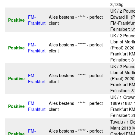
3,135g
UK / 2 Pounds
FM-
Alles bestens - ***** - perfect
Edward III (
Positive
Frankfurt
client
FM-Frankfur
Feinsilber: 3
UK / 2 Poun
Lion of Mort
FM-
Alles bestens - ***** - perfect
Positive
(Proof) 202
Frankfurt
client
Frankfurt K
Feinsilber: 3
UK / 2 Poun
Lion of Mort
FM-
Alles bestens - ***** - perfect
Positive
(Proof) 202
Frankfurt
client
Frankfurt K
Feinsilber: 3
UK / 1 Crown
FM-
Alles bestens - ***** - perfect
1889 (1887-
Positive
Frankfurt
client
Frankfurt K
Feinsilber: 
Tuvalu / 1 Do
Man) 2018 
FM-
Alles bestens - ***** - perfect
Positive
Graded FM-F