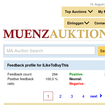
10. August 
Top Auctions
My 
Einloggen
Conta
Feedback profile for ILikeToBuyThis
Feedback count:
294
Positive:
Positive feedback
100,0 %
Neutral:
ratio:
Negative:
1
2
3
4
next