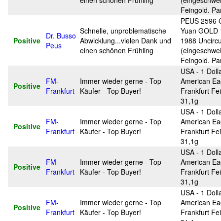
einen schönen Frühling
(eingeschwei
Feingold. Pa
PEUS 2596 C
Schnelle, unproblematische
Yuan GOLD 
Dr. Busso
Positive
Abwicklung...vielen Dank und
1988 Uncircu
Peus
einen schönen Frühling
(eingeschwei
Feingold. Pa
USA - 1 Doll
FM-
Immer wieder gerne - Top
American Ea
Positive
Frankfurt
Käufer - Top Buyer!
Frankfurt Fei
31,1g
USA - 1 Doll
FM-
Immer wieder gerne - Top
American Ea
Positive
Frankfurt
Käufer - Top Buyer!
Frankfurt Fei
31,1g
USA - 1 Doll
FM-
Immer wieder gerne - Top
American Ea
Positive
Frankfurt
Käufer - Top Buyer!
Frankfurt Fei
31,1g
USA - 1 Doll
FM-
Immer wieder gerne - Top
American Ea
Positive
Frankfurt
Käufer - Top Buyer!
Frankfurt Fei