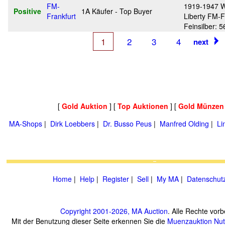
FM-
1919-1947 W
Positive
1A Käufer - Top Buyer
Frankfurt
Liberty FM-F
Feinsilber: 
1
2
3
4
next
[
Gold Auktion
] [
Top Auktionen
] [
Gold Münzen
MA-Shops
|
Dirk Loebbers
|
Dr. Busso Peus
|
Manfred Olding
|
Li
Home
|
Help
|
Register
|
Sell
|
My MA
|
Datenschut
Copyright 2001-2026, MA Auction
. Alle Rechte vorb
Mit der Benutzung dieser Seite erkennen Sie die
Muenzauktion
Nu