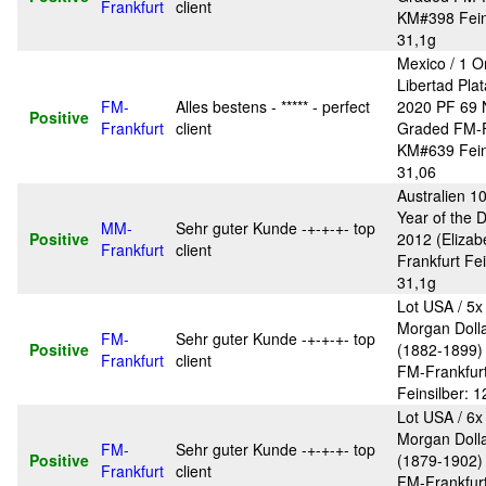
Frankfurt
client
KM#398 Feins
31,1g
Mexico / 1 
Libertad Pla
FM-
Alles bestens - ***** - perfect
2020 PF 69
Positive
Frankfurt
client
Graded FM-F
KM#639 Feins
31,06
Australien 1
Year of the 
MM-
Sehr guter Kunde -+-+-+- top
Positive
2012 (Elizab
Frankfurt
client
Frankfurt Fe
31,1g
Lot USA / 5x 
Morgan Dollar
FM-
Sehr guter Kunde -+-+-+- top
Positive
(1882-1899)
Frankfurt
client
FM-Frankfur
Feinsilber: 
Lot USA / 6x 
Morgan Dollar
FM-
Sehr guter Kunde -+-+-+- top
Positive
(1879-1902)
Frankfurt
client
FM-Frankfur