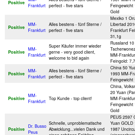
Positive
Frankfurt
perfect - five stars
Feingewicht 
Gold
Mexiko 1 On
MM-
Alles bestens - fünf Sterne /
Libertad 20
Positive
Frankfurt
perfect - five stars
Frankfurt Fe
31,1g
Russland 10 
Super Käufer immer wieder
MM-
Tscherwone
Positive
gerne - very good client,
Frankfurt
MM-Frankfur
welcome to bid again
Feingold: 7,
China 50 Yu
MM-
Alles bestens - fünf Sterne /
Positive
1993 MM-Fra
Frankfurt
perfect - five stars
Feingewicht
China, Volksr
20 Yuan (Pa
MM-
Positive
Top Kunde - top client!
MM-Frankfur
Frankfurt
Feingewicht 
Gold
PEUS 2597 C
Schnelle, unproblematische
Yuan GOLD 
Dr. Busso
Positive
Abwicklung...vielen Dank und
1987 Uncircu
Peus