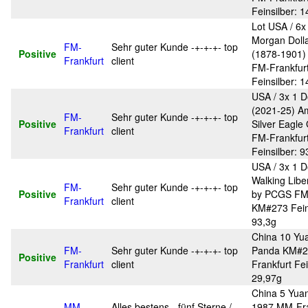
Feinsilber: 
Lot USA / 6x 
Morgan Dollar
FM-
Sehr guter Kunde -+-+-+- top
Positive
(1878-1901)
Frankfurt
client
FM-Frankfur
Feinsilber: 
USA / 3x 1 D
(2021-25) A
FM-
Sehr guter Kunde -+-+-+- top
Positive
Silver Eagle
Frankfurt
client
FM-Frankfur
Feinsilber: 9
USA / 3x 1 D
Walking Libe
FM-
Sehr guter Kunde -+-+-+- top
Positive
by PCGS FM-
Frankfurt
client
KM#273 Feins
93,3g
China 10 Yu
FM-
Sehr guter Kunde -+-+-+- top
Panda KM#2
Positive
Frankfurt
client
Frankfurt Fei
29,97g
China 5 Yua
MM-
Alles bestens - fünf Sterne /
1987 MM-Fra