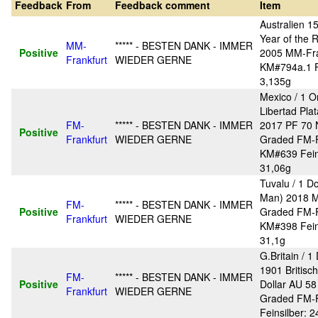
Feedback
From
Feedback comment
Item
Australien 15
Year of the 
MM-
***** - BESTEN DANK - IMMER
Positive
2005 MM-Fra
Frankfurt
WIEDER GERNE
KM#794a.1 F
3,135g
Mexico / 1 
Libertad Pla
FM-
***** - BESTEN DANK - IMMER
2017 PF 70
Positive
Frankfurt
WIEDER GERNE
Graded FM-F
KM#639 Feins
31,06g
Tuvalu / 1 Do
Man) 2018 
FM-
***** - BESTEN DANK - IMMER
Positive
Graded FM-F
Frankfurt
WIEDER GERNE
KM#398 Feins
31,1g
G.Britain / 1 
1901 Britisc
FM-
***** - BESTEN DANK - IMMER
Positive
Dollar AU 5
Frankfurt
WIEDER GERNE
Graded FM-F
Feinsilber: 