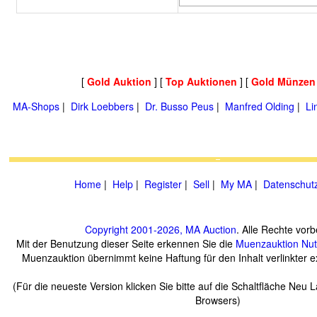
[
Gold Auktion
] [
Top Auktionen
] [
Gold Münzen
MA-Shops
|
Dirk Loebbers
|
Dr. Busso Peus
|
Manfred Olding
|
Li
Home
|
Help
|
Register
|
Sell
|
My MA
|
Datenschut
Copyright 2001-2026, MA Auction
. Alle Rechte vorb
Mit der Benutzung dieser Seite erkennen Sie die
Muenzauktion
Nu
Muenzauktion übernimmt keine Haftung für den Inhalt verlinkter ex
(Für die neueste Version klicken Sie bitte auf die Schaltfläche Neu 
Browsers)