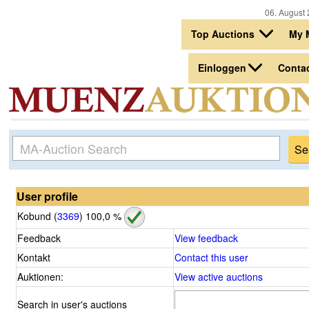
06. August 
Top Auctions
My 
Einloggen
Conta
User profile
Kobund (
3369
)
100,0 %
Feedback
View feedback
Kontakt
Contact this user
Auktionen:
View active auctions
Search in user's auctions