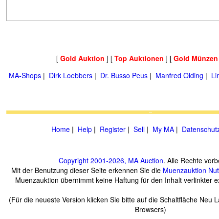
[
Gold Auktion
] [
Top Auktionen
] [
Gold Münzen
MA-Shops
|
Dirk Loebbers
|
Dr. Busso Peus
|
Manfred Olding
|
Li
Home
|
Help
|
Register
|
Sell
|
My MA
|
Datenschut
Copyright 2001-2026, MA Auction
. Alle Rechte vorb
Mit der Benutzung dieser Seite erkennen Sie die
Muenzauktion
Nu
Muenzauktion übernimmt keine Haftung für den Inhalt verlinkter ex
(Für die neueste Version klicken Sie bitte auf die Schaltfläche Neu 
Browsers)