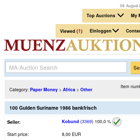
09. August 
Top Auctions
My 
1
Einloggen
Conta
Viewed (
)
Item num
Category:
Paper Money
>
Africa
>
Other
100 Gulden Suriname 1986 bankfrisch
Kobund
(
3369
)
100,0 %
Seller:
Start price:
8,00 EUR