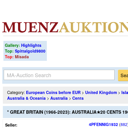
Gallery:
Highlights
Top:
Spittalgold9800
Top:
Misada
Category:
European Coins before EUR
>
United Kingdom
>
Isl
Australia & Oceania
>
Australia
>
Cents
* GREAT BRITAIN (1966-2023): AUSTRALIA★20 CENTS 
4PFENNIG1932
(
882
Seller: