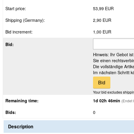
Start price:
53,99 EUR
Shipping (Germany):
2,90 EUR
Bid increment:
1,00 EUR
Bid:
Hinweis: Ihr Gebot is
Sie einen rechtsverbi
Die vollständige Arti
Im nächsten Schritt 
Your bid excludes shippi
Remaining time:
1d 02h 46min
(Endet 
Bids:
0
Description