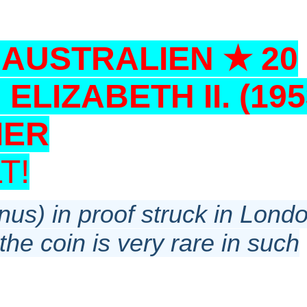
: AUSTRALIEN ★ 20
 ELIZABETH II. (195
IER
T!
nus) in proof struck in Lond
he coin is very rare in such