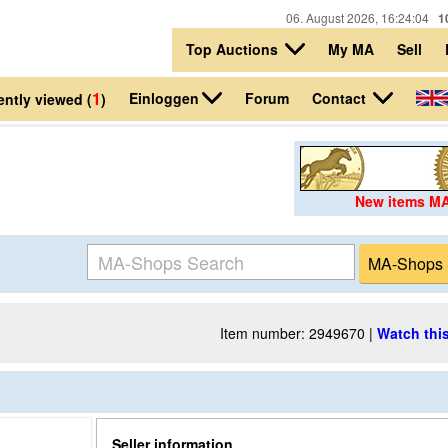
06. August 2026, 16:24:04
1
Top Auctions
My MA
Sell
1
Einloggen
Contact
Forum
ntly viewed (
)
New items M
Item number: 2949670 |
Watch this
Seller information