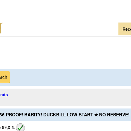
Rece
ands
1966 PROOF! RARITY! DUCKBILL LOW START ★ NO RESERVE!
)
99,0 %