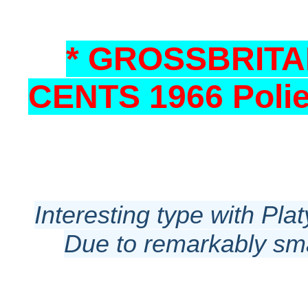
* GROSSBRITAN
CENTS 1966 Polie
Interesting type with Pla
Due to remarkably smal