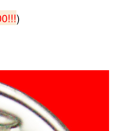
0!!!
)