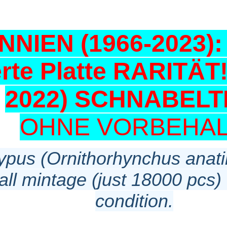
NIEN (1966-2023)
rte Platte RARITÄT!
2022) SCHNABELT
OHNE VORBEHAL
typus (Ornithorhynchus anati
l mintage (just 18000 pcs) t
condition.