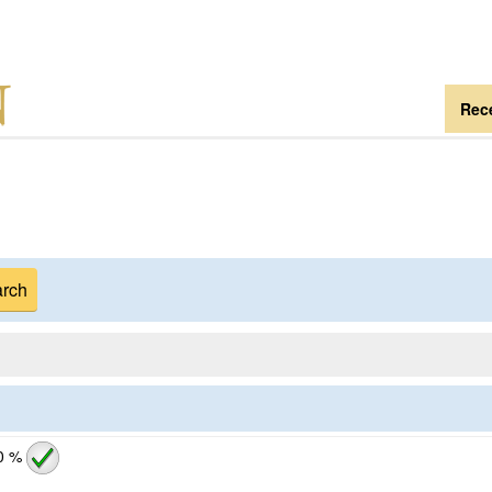
Rece
0 %