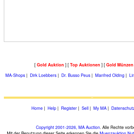
[
Gold Auktion
] [
Top Auktionen
] [
Gold Münzen
MA-Shops
|
Dirk Loebbers
|
Dr. Busso Peus
|
Manfred Olding
|
Li
Home
|
Help
|
Register
|
Sell
|
My MA
|
Datenschut
Copyright 2001-2026, MA Auction
. Alle Rechte vorb
Mit der Benutzung dieser Seite erkennen Sie die
Muenzauktion
Nu