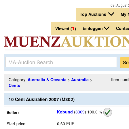
09. August 
Top Auctions
My 
1
Einloggen
Conta
Viewed (
)
Category:
Australia & Oceania
>
Australia
>
Item num
Cents
10 Cent Australien 2007 (M302)
Kobund
(
3369
)
100,0 %
Seller:
Start price:
0,60 EUR