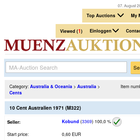
07. August 2
Top Auctions
My 
1
Einloggen
Conta
Viewed (
)
Category:
Australia & Oceania
>
Australia
>
Item num
Cents
10 Cent Australien 1971 (M322)
Kobund
(
3369
)
100,0 %
Seller:
Start price:
0,60 EUR