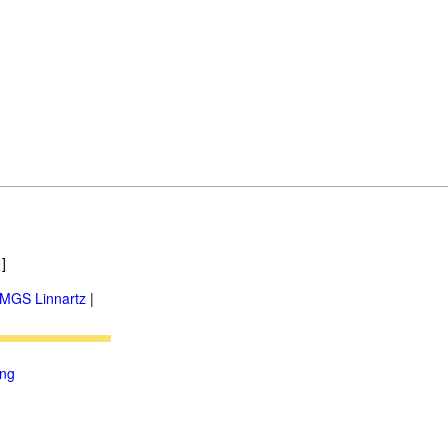
]
MGS Linnartz
|
ung
.