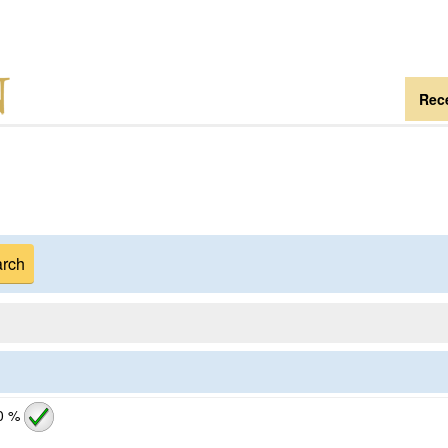
Rece
0 %