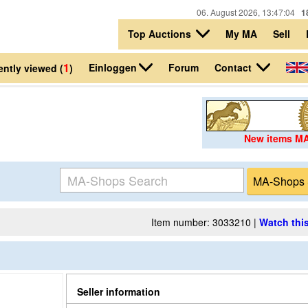
06. August 2026, 13:47:04
1
Top Auctions
My MA
Sell
1
Einloggen
Contact
Forum
ntly viewed (
)
New items M
Item number: 3033210 |
Watch this
Seller information