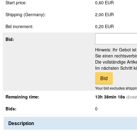
Start price:
0,60 EUR
Shipping (Germany):
2,00 EUR
Bid increment:
0,20 EUR
Bid:
Hinweis: Ihr Gebot is
Sie einen rechtsverbi
Die vollständige Arti
Im nächsten Schritt 
Your bid excludes shippi
Remaining time:
13h 38min 17s
(Endet
Bids:
0
Description