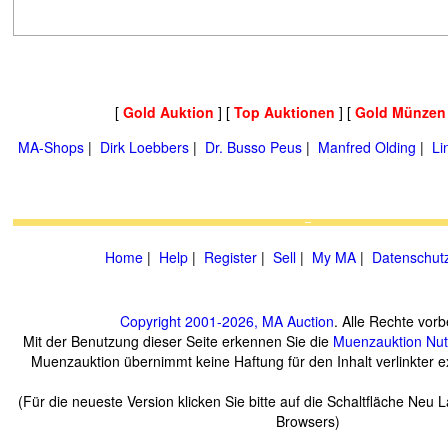
[
Gold Auktion
] [
Top Auktionen
] [
Gold Münzen
MA-Shops
|
Dirk Loebbers
|
Dr. Busso Peus
|
Manfred Olding
|
Li
Home
|
Help
|
Register
|
Sell
|
My MA
|
Datenschut
Copyright 2001-2026, MA Auction
. Alle Rechte vorb
Mit der Benutzung dieser Seite erkennen Sie die
Muenzauktion
Nu
Muenzauktion übernimmt keine Haftung für den Inhalt verlinkter ex
(Für die neueste Version klicken Sie bitte auf die Schaltfläche Neu 
Browsers)