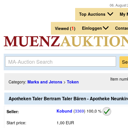
06. August 
Top Auctions
My 
1
Einloggen
Conta
Viewed (
)
Item num
Category:
Marks and Jetons
>
Token
Apotheken Taler Bertram Taler Bären - Apotheke Neunki
Kobund
(
3369
)
100,0 %
Seller:
Start price:
1,00 EUR