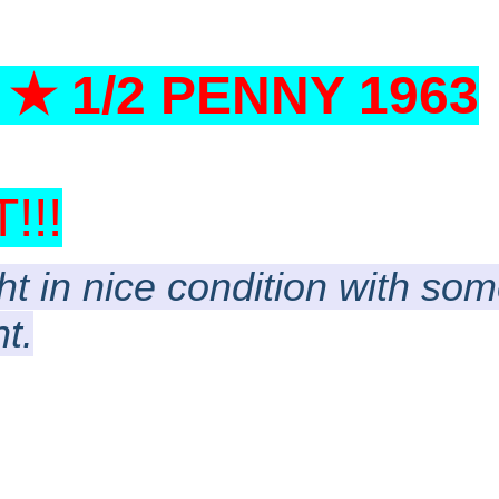
★ 1/2 PENNY 1963
!!
ght in nice condition with so
t.