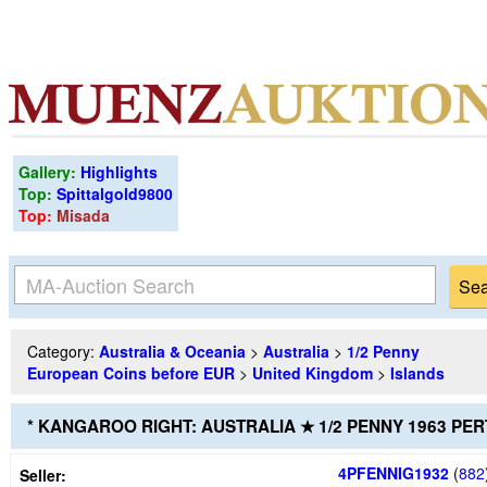
Gallery:
Highlights
Top:
Spittalgold9800
Top:
Misada
Category:
Australia & Oceania
>
Australia
>
1/2 Penny
European Coins before EUR
>
United Kingdom
>
Islands
* KANGAROO RIGHT: AUSTRALIA ★ 1/2 PENNY 1963 PE
4PFENNIG1932
(
882
Seller: