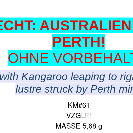
CHT: AUSTRALIEN 
PERTH!
OHNE VORBEHALT!
e with Kangaroo leaping to ri
lustre struck by Perth min
KM#61
VZGL!!!
MASSE 5,68 g