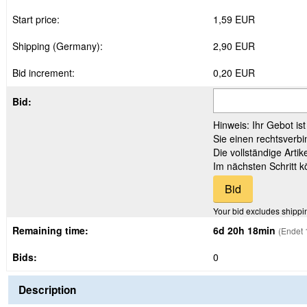
Start price:
1,59 EUR
Shipping (Germany):
2,90 EUR
Bid increment:
0,20 EUR
Bid:
Hinweis: Ihr Gebot is
Sie einen rechtsverbi
Die vollständige Arti
Im nächsten Schritt 
Your bid excludes shippi
Remaining time:
6d 20h 18min
(Endet 
Bids:
0
Description