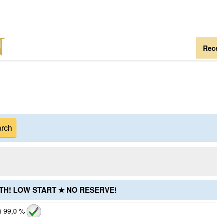
Rece
RTH! LOW START ★ NO RESERVE!
)
99,0 %