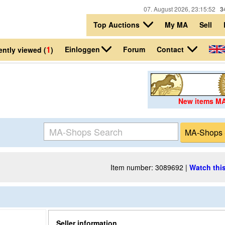
07. August 2026, 23:15:52
3
Top Auctions
My MA
Sell
1
Einloggen
Contact
Forum
ntly viewed (
)
New items M
Item number: 3089692 |
Watch this
Seller information