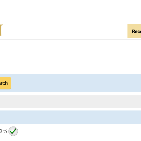
Rece
0 %