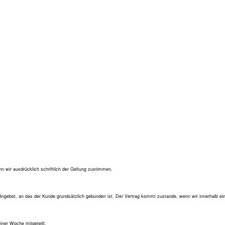
wir ausdrücklich schriftlich der Geltung zustimmen.
in Angebot, an das der Kunde grundsätzlich gebunden ist. Der Vertrag kommt zustande, wenn wir innerhalb ei
iner Woche mitgeteilt.