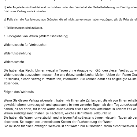
d) Alle Angebote sind freibleibend und stehen unter dem Vorbehalt der Selbstbelieferung und Verfügbark
Frist vom Vertrag zurückzutreten.
e) Falls sich die Auslieferung aus Gründen, die wir nicht zu vertreten haben verzögert, gilt die Frist als
f) Teillieferungen sind zulässig.
3. Rückgabe von Waren (Widerrufsbelehrung)
Widerrufsrecht für Verbraucher:
Widerrufsbelehrung
Widerrufsrecht
Sie haben das Recht, binnen vierzehn Tagen ohne Angabe von Gründen diesen Vertrag zu widerr
Widerrufsrecht auszuüben, müssen Sie uns (Münzhandel Lothar Müller , Ueber den Roten Gräben 
Entschluss, diesen Vertrag zu widerrufen, informieren. Sie können dafür das beigefügte Muster
absenden.
Folgen des Widerrufs
Wenn Sie diesen Vertrag widerrufen, haben wir Ihnen alle Zahlungen, die wir von Ihnen erhalt
gewählt haben), unverzüglich und spätestens binnen vierzehn Tagen ab dem Tag zurückzuzahlen
haben, es sei denn, mit Ihnen wurde ausdrücklich etwas anderes vereinbart; in keinem Fall 
Waren zurückgesandt haben, je nachdem, welches der frühere Zeitpunkt ist.
Sie haben die Waren unverzüglich und in jedem Fall spätestens binnen vierzehn Tagen ab dem
absenden. Sie tragen die unmittelbaren Kosten der Rücksendung der Waren.
Sie müssen für einen etwaigen Wertverlust der Waren nur aufkommen, wenn dieser Wertverlus