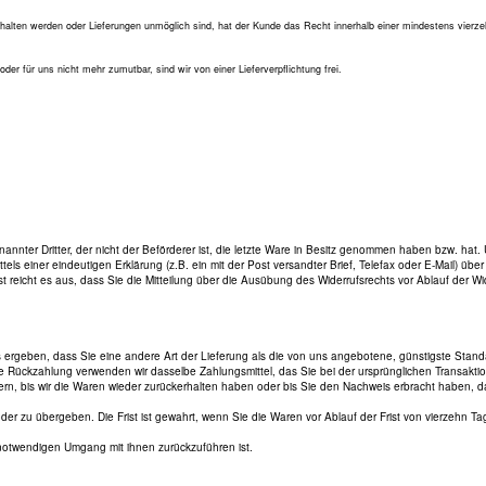
gehalten werden oder Lieferungen unmöglich sind, hat der Kunde das Recht innerhalb einer mindestens vierz
der für uns nicht mehr zumutbar, sind wir von einer Lieferverpflichtung frei.
ter Dritter, der nicht der Beförderer ist, die letzte Ware in Besitz genommen haben bzw. hat. 
 einer eindeutigen Erklärung (z.B. ein mit der Post versandter Brief, Telefax oder E-Mail) über
 reicht es aus, dass Sie die Mitteilung über die Ausübung des Widerrufsrechts vor Ablauf der Wide
us ergeben, dass Sie eine andere Art der Lieferung als die von uns angebotene, günstigste Stand
e Rückzahlung verwenden wir dasselbe Zahlungsmittel, das Sie bei der ursprünglichen Transaktio
rn, bis wir die Waren wieder zurückerhalten haben oder bis Sie den Nachweis erbracht haben, d
r zu übergeben. Die Frist ist gewahrt, wenn Sie die Waren vor Ablauf der Frist von vierzehn T
notwendigen Umgang mit ihnen zurückzuführen ist.