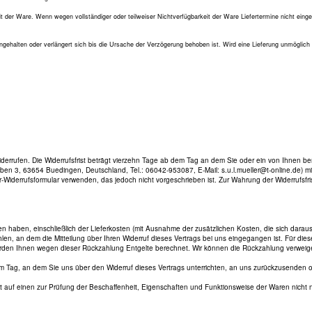
eit der Ware. Wenn wegen vollständiger oder teilweiser Nichtverfügbarkeit der Ware Liefertermine nicht ein
 eingehalten oder verlängert sich bis die Ursache der Verzögerung behoben ist. Wird eine Lieferung unmöglich o
ufen. Die Widerrufsfrist beträgt vierzehn Tage ab dem Tag an dem Sie oder ein von Ihnen benann
3, 63654 Buedingen, Deutschland, Tel.: 06042-953087, E-Mail: s.u.l.mueller@t-online.de) mittels
-Widerrufsformular verwenden, das jedoch nicht vorgeschrieben ist. Zur Wahrung der Widerrufsfrist
en haben, einschließlich der Lieferkosten (mit Ausnahme der zusätzlichen Kosten, die sich dara
, an dem die Mitteilung über Ihren Widerruf dieses Vertrags bei uns eingegangen ist. Für dies
werden Ihnen wegen dieser Rückzahlung Entgelte berechnet. Wir können die Rückzahlung verweige
 Tag, an dem Sie uns über den Widerruf dieses Vertrags unterrichten, an uns zurückzusenden ode
t auf einen zur Prüfung der Beschaffenheit, Eigenschaften und Funktionsweise der Waren nicht 