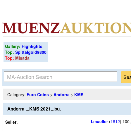
Gallery:
Highlights
Top:
Spittalgold9800
Top:
Misada
Category:
Euro Coins
>
Andorra
>
KMS
Andorra ...KMS 2021...bu.
l.mueller
(
1812
)
100,
Seller: