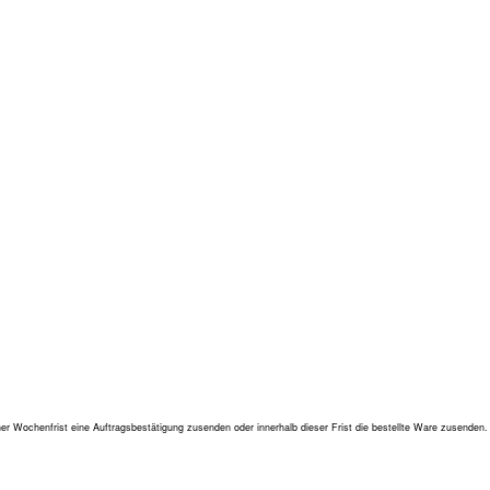
ner Wochenfrist eine Auftragsbestätigung zusenden oder innerhalb dieser Frist die bestellte Ware zusenden.