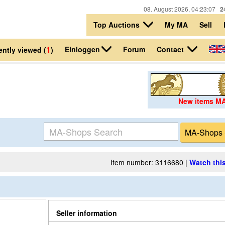
08. August 2026, 04:23:07
2
Top Auctions
My MA
Sell
1
Einloggen
Contact
Forum
ntly viewed (
)
New items M
Item number: 3116680 |
Watch this
Seller information