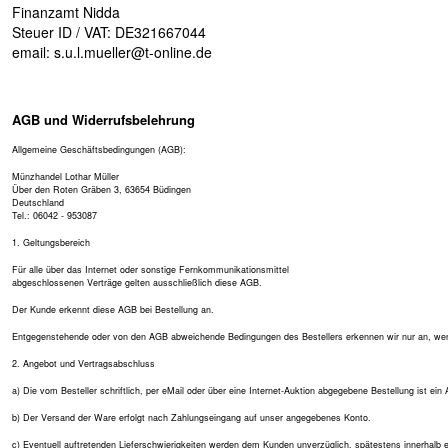
Finanzamt Nidda
Steuer ID / VAT: DE321667044
email:
s.u.l.mueller@t-online.de
AGB und Widerrufsbelehrung
Allgemeine Geschäftsbedingungen (AGB):
Münzhandel Lothar Müller
Über den Roten Gräben 3, 63654 Büdingen
Deutschland
Tel.: 06042 - 953087
1. Geltungsbereich
Für alle über das Internet oder sonstige Fernkommunikationsmittel
abgeschlossenen Verträge gelten ausschließlich diese AGB.
Der Kunde erkennt diese AGB bei Bestellung an.
Entgegenstehende oder von den AGB abweichende Bedingungen des Bestellers erkennen wir nur an, wenn 
2. Angebot und Vertragsabschluss
a) Die vom Besteller schriftlich, per eMail oder über eine Internet-Auktion abgegebene Bestellung ist e
b) Der Versand der Ware erfolgt nach Zahlungseingang auf unser angegebenes Konto.
c) Eventuell auftretenden Lieferschwierigkeiten werden dem Kunden unverzüglich, spätestens innerhalb e