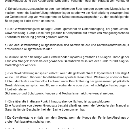
Wahl Herabsetzung des Kaufpreises (Minderung) verlangen oder den Rücktritt vom Vertrag er
c) Schadensersatzansprüche zu den nachfolgenden Bedingungen wegen des Mangels kann de
machen, wenn die Nacherfüllung fehlgeschlagen ist oder wir die Nacherfüllung verweigert ha
zur Geltendmachung von weitergehenden Schadensersatzansprüchen zu den nachfolgende
Bedingungen bleibt davon unberührt.
d) Die Gewährleistungsfrist beträgt 2 Jahre, gerechnet ab Gefahrübergang, bei gebrauchten
Gewährleistung 1 Jahr. Diese Frist gilt auch für Ansprüche auf Ersatz von Mangelfolgeschäd
unerlaubter Handlung geltend gemacht werden.
e) Von der Gewährleistung ausgeschlossen sind Sammlerstücke und Kommissionsverkäufe, s
entsprechend ausgewiesen wurden.
f) Garantie ist eine freiwillige vom Hersteller oder Importeur gewährte Leistungen. Diese geb
Falle von Mängeln innerhalb der gewährten Garantiezeit muss sich der Kunde zur Klärung
Garantiegeber wenden.
g) Der Gewährleistungsanspruch erlischt, wenn die gelieferte Ware in irgendeiner Form abg
wurde. Bei Waren, für deren Inbetriebnahme spezielle Kenntnisse, Werkzeuge und/oder Mess
Einbau durch eine sachkundige Fachkraft unter Protokollierung der gemessenen physikalisc
Gewährleistungsanspruch entfällt, wenn vorhandene oder durch einschlägige Festlegungen 
Inbetriebnahme-,
Sicherungs- und Schutzvorrichtungen und Mechanismen nicht verwendet werden.
h) Eine über die in diesem Punkt f hinausgehende Haftung ist ausgeschlossen.
Eine Ausnahme von diesem Grundsatz besteht allerdings, wenn der Verkäufer den Mangel arg
Garantie für die Beschaffenheit der Sache übernommen hat.
i) Die Gewährleistung entfällt nach dem Gesetz, wenn der Kunde den Fehler bei Abschluss d
grober Fahrlässigkeit nicht kannte.