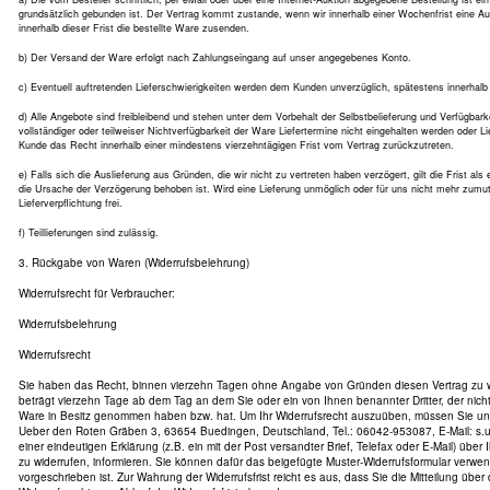
grundsätzlich gebunden ist. Der Vertrag kommt zustande, wenn wir innerhalb einer Wochenfrist eine A
innerhalb dieser Frist die bestellte Ware zusenden.
b) Der Versand der Ware erfolgt nach Zahlungseingang auf unser angegebenes Konto.
c) Eventuell auftretenden Lieferschwierigkeiten werden dem Kunden unverzüglich, spätestens innerhalb 
d) Alle Angebote sind freibleibend und stehen unter dem Vorbehalt der Selbstbelieferung und Verfügba
vollständiger oder teilweiser Nichtverfügbarkeit der Ware Liefertermine nicht eingehalten werden oder L
Kunde das Recht innerhalb einer mindestens vierzehntägigen Frist vom Vertrag zurückzutreten.
e) Falls sich die Auslieferung aus Gründen, die wir nicht zu vertreten haben verzögert, gilt die Frist als 
die Ursache der Verzögerung behoben ist. Wird eine Lieferung unmöglich oder für uns nicht mehr zumutb
Lieferverpflichtung frei.
f) Teillieferungen sind zulässig.
3. Rückgabe von Waren (Widerrufsbelehrung)
Widerrufsrecht für Verbraucher:
Widerrufsbelehrung
Widerrufsrecht
Sie haben das Recht, binnen vierzehn Tagen ohne Angabe von Gründen diesen Vertrag zu wid
beträgt vierzehn Tage ab dem Tag an dem Sie oder ein von Ihnen benannter Dritter, der nicht d
Ware in Besitz genommen haben bzw. hat. Um Ihr Widerrufsrecht auszuüben, müssen Sie uns
Ueber den Roten Gräben 3, 63654 Buedingen, Deutschland, Tel.: 06042-953087, E-Mail: s.u.l
einer eindeutigen Erklärung (z.B. ein mit der Post versandter Brief, Telefax oder E-Mail) über
zu widerrufen, informieren. Sie können dafür das beigefügte Muster-Widerrufsformular verwe
vorgeschrieben ist. Zur Wahrung der Widerrufsfrist reicht es aus, dass Sie die Mitteilung übe