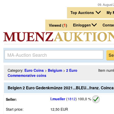
09. August 
Top Auctions
My 
1
Einloggen
Conta
Viewed (
)
Category:
Euro Coins
>
Belgium
>
2 Euro
Item num
Commemorative coins
Belgien 2 Euro Gedenkmünze 2021...BLEU...franz. Coinca
l.mueller
(
1812
)
100,0 %
Seller:
Start price:
12,50 EUR