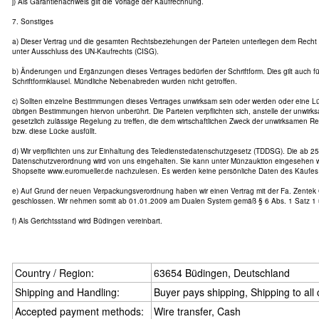
j) Als Garantienachweis gilt die Vorlage der Kaufrechnung.
7. Sonstiges
a) Dieser Vertrag und die gesamten Rechtsbeziehungen der Parteien unterliegen dem Recht
unter Ausschluss des UN-Kaufrechts (CISG).
b) Änderungen und Ergänzungen dieses Vertrages bedürfen der Schriftform. Dies gilt auch f
Schriftformklausel. Mündliche Nebenabreden wurden nicht getroffen.
c) Sollten einzelne Bestimmungen dieses Vertrages unwirksam sein oder werden oder eine Lü
übrigen Bestimmungen hiervon unberührt. Die Parteien verpflichten sich, anstelle der unwir
gesetzlich zulässige Regelung zu treffen, die dem wirtschaftlichen Zweck der unwirksamen
bzw. diese Lücke ausfüllt.
d) Wir verpflichten uns zur Einhaltung des Teledienstedatenschutzgesetz (TDDSG). Die ab 25
Datenschutzverordnung wird von uns eingehalten. Sie kann unter Münzauktion eingesehen w
Shopseite www.euromueller.de nachzulesen. Es werden keine persönliche Daten des Käufes 
e) Auf Grund der neuen Verpackungsverordnung haben wir einen Vertrag mit der Fa. Zente
geschlossen. Wir nehmen somit ab 01.01.2009 am Dualen System gemäß § 6 Abs. 1 Satz 1 
f) Als Gerichtsstand wird Büdingen vereinbart.
Country / Region:
63654 Büdingen, Deutschland
Shipping and Handling:
Buyer pays shipping, Shipping to all
Accepted payment methods:
Wire transfer, Cash