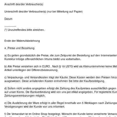
Anschrift des/der Verbraucher(s)
Unterschrift des/der Verbraucher(s) (nur bei Mitteilung auf Papier)
Datum
---------------
(*) Unzutreffendes bitte streichen.
Ende der Widerrufsbelehrung
4. Preise und Bezahlung
a) Es gelten grundsätzlich die Preise, die zum Zeitpunkt der Bestellung auf den Internetseit
Korrektur infolge offensichtlichen Irrtums bleibt uns vorbehalten.
b) Alle Preise verstehen sich in EURO . Nach § 19 USTG wird als Kleinunternehmer keine Me
Artikel unterliegen der Differenzbesteuerung.
c) Verpackungs- und Versandkosten trägt der Käufer. Diese Kosten werden den Preisen hin
ausgewiesen. Diese anfallenden Kosten entnehmen Sie bitte der Kaufbestätigung.
d) Sofern nicht anders angegeben erfolgt die Zahlung des Kaufpreises ausschließlich gege
auf unser Konto. Die Bankverbindung wird von uns per eMail angegeben. Für registrierte Ku
Zahlungsvereinbarungen möglich.
e) Die Auslieferung der Ware erfolgt in aller Regel innerhalb von 5 Werktagen nach Zahlung
Verzögerungen wird der Kunde von uns informiert.
f) Die Versandart ist im Online Shop festgelegt. Wünscht der Kunde keine versicherte Versanda