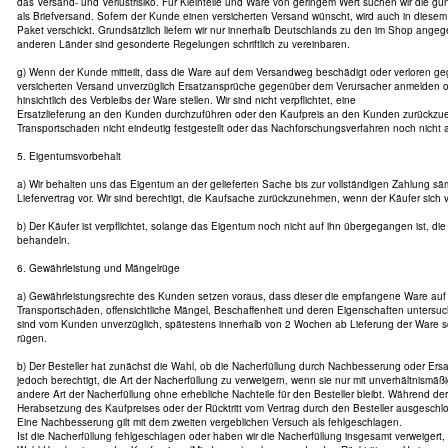
das Versand- und Verlustrisiko. Für Kleinteile und Ware von geringem Wert suchen wir die gün
als Briefversand. Sofern der Kunde einen versicherten Versand wünscht, wird auch in diesem 
Paket verschickt. Grundsätzlich liefern wir nur innerhalb Deutschlands zu den im Shop ange
anderen Länder sind gesonderte Regelungen schriftlich zu vereinbaren.
g) Wenn der Kunde mitteilt, dass die Ware auf dem Versandweg beschädigt oder verloren geg
versicherten Versand unverzüglich Ersatzansprüche gegenüber dem Verursacher anmelden 
hinsichtlich des Verbleibs der Ware stellen. Wir sind nicht verpflichtet, eine
Ersatzlieferung an den Kunden durchzuführen oder den Kaufpreis an den Kunden zurückzuer
Transportschaden nicht eindeutig festgestellt oder das Nachforschungsverfahren noch nicht
5. Eigentumsvorbehalt
a) Wir behalten uns das Eigentum an der gelieferten Sache bis zur vollständigen Zahlung s
Liefervertrag vor. Wir sind berechtigt, die Kaufsache zurückzunehmen, wenn der Käufer sich ve
b) Der Käufer ist verpflichtet, solange das Eigentum noch nicht auf ihn übergegangen ist, die
behandeln.
6. Gewährleistung und Mängelrüge
a) Gewährleistungsrechte des Kunden setzen voraus, dass dieser die empfangene Ware auf V
Transportschäden, offensichtliche Mängel, Beschaffenheit und deren Eigenschaften untersuch
sind vom Kunden unverzüglich, spätestens innerhalb von 2 Wochen ab Lieferung der Ware sc
rügen.
b) Der Besteller hat zunächst die Wahl, ob die Nacherfüllung durch Nachbesserung oder Ersatz
jedoch berechtigt, die Art der Nacherfüllung zu verweigern, wenn sie nur mit unverhältnismäß
andere Art der Nacherfüllung ohne erhebliche Nachteile für den Besteller bleibt. Während der
Herabsetzung des Kaufpreises oder der Rücktritt vom Vertrag durch den Besteller ausgeschl
Eine Nachbesserung gilt mit dem zweiten vergeblichen Versuch als fehlgeschlagen.
Ist die Nacherfüllung fehlgeschlagen oder haben wir die Nacherfüllung insgesamt verweigert,