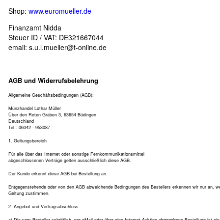
Shop:
www.euromueller.de
Finanzamt Nidda
Steuer ID / VAT: DE321667044
email:
s.u.l.mueller@t-online.de
AGB und Widerrufsbelehrung
Allgemeine Geschäftsbedingungen (AGB):
Münzhandel Lothar Müller
Über den Roten Gräben 3, 63654 Büdingen
Deutschland
Tel.: 06042 - 953087
1. Geltungsbereich
Für alle über das Internet oder sonstige Fernkommunikationsmittel
abgeschlossenen Verträge gelten ausschließlich diese AGB.
Der Kunde erkennt diese AGB bei Bestellung an.
Entgegenstehende oder von den AGB abweichende Bedingungen des Bestellers erkennen wir nur an, wenn
Geltung zustimmen.
2. Angebot und Vertragsabschluss
a) Die vom Besteller schriftlich, per eMail oder über eine Internet-Auktion abgegebene Bestellung ist e