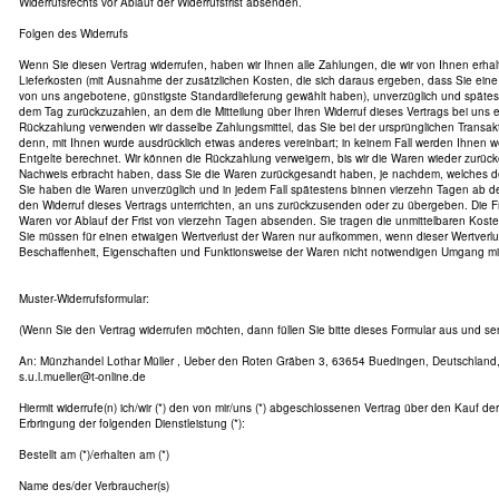
Widerrufsrechts vor Ablauf der Widerrufsfrist absenden.
Folgen des Widerrufs
Wenn Sie diesen Vertrag widerrufen, haben wir Ihnen alle Zahlungen, die wir von Ihnen erhal
Lieferkosten (mit Ausnahme der zusätzlichen Kosten, die sich daraus ergeben, dass Sie eine 
von uns angebotene, günstigste Standardlieferung gewählt haben), unverzüglich und späte
dem Tag zurückzuzahlen, an dem die Mitteilung über Ihren Widerruf dieses Vertrags bei uns 
Rückzahlung verwenden wir dasselbe Zahlungsmittel, das Sie bei der ursprünglichen Transakt
denn, mit Ihnen wurde ausdrücklich etwas anderes vereinbart; in keinem Fall werden Ihnen
Entgelte berechnet. Wir können die Rückzahlung verweigern, bis wir die Waren wieder zurüc
Nachweis erbracht haben, dass Sie die Waren zurückgesandt haben, je nachdem, welches der 
Sie haben die Waren unverzüglich und in jedem Fall spätestens binnen vierzehn Tagen ab 
den Widerruf dieses Vertrags unterrichten, an uns zurückzusenden oder zu übergeben. Die Fri
Waren vor Ablauf der Frist von vierzehn Tagen absenden. Sie tragen die unmittelbaren Kos
Sie müssen für einen etwaigen Wertverlust der Waren nur aufkommen, wenn dieser Wertverlus
Beschaffenheit, Eigenschaften und Funktionsweise der Waren nicht notwendigen Umgang mit 
Muster-Widerrufsformular:
(Wenn Sie den Vertrag widerrufen möchten, dann füllen Sie bitte dieses Formular aus und se
An: Münzhandel Lothar Müller , Ueber den Roten Gräben 3, 63654 Buedingen, Deutschland, 
s.u.l.mueller@t-online.de
Hiermit widerrufe(n) ich/wir (*) den von mir/uns (*) abgeschlossenen Vertrag über den Kauf de
Erbringung der folgenden Dienstleistung (*):
Bestellt am (*)/erhalten am (*)
Name des/der Verbraucher(s)