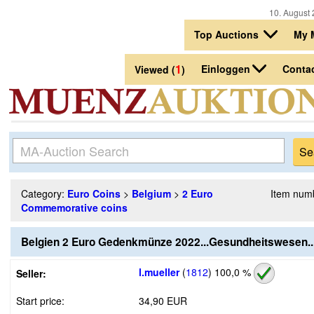
10. August 
Top Auctions
My 
1
Einloggen
Conta
Viewed (
)
Category:
Euro Coins
>
Belgium
>
2 Euro
Item num
Commemorative coins
Belgien 2 Euro Gedenkmünze 2022...Gesundheitswesen..
l.mueller
(
1812
)
100,0 %
Seller:
Start price:
34,90 EUR