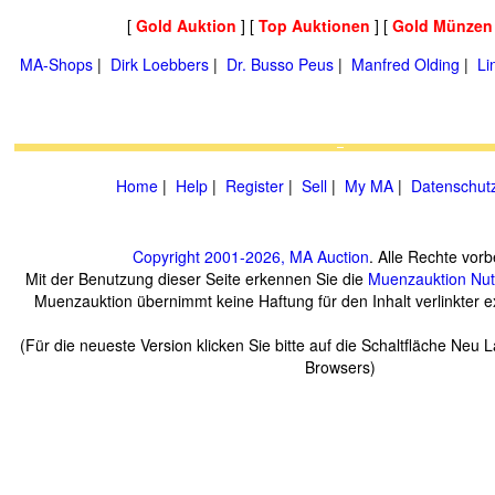
[
Gold Auktion
] [
Top Auktionen
] [
Gold Münzen
MA-Shops
|
Dirk Loebbers
|
Dr. Busso Peus
|
Manfred Olding
|
Li
Home
|
Help
|
Register
|
Sell
|
My MA
|
Datenschut
Copyright 2001-2026, MA Auction
. Alle Rechte vorb
Mit der Benutzung dieser Seite erkennen Sie die
Muenzauktion
Nu
Muenzauktion übernimmt keine Haftung für den Inhalt verlinkter ex
(Für die neueste Version klicken Sie bitte auf die Schaltfläche Neu 
Browsers)