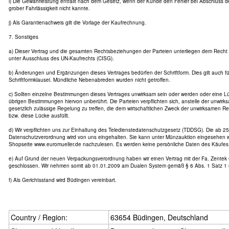
i) Die Gewährleistung entfällt nach dem Gesetz, wenn der Kunde den Fehler bei Abschluss d
grober Fahrlässigkeit nicht kannte.
j) Als Garantienachweis gilt die Vorlage der Kaufrechnung.
7. Sonstiges
a) Dieser Vertrag und die gesamten Rechtsbeziehungen der Parteien unterliegen dem Recht
unter Ausschluss des UN-Kaufrechts (CISG).
b) Änderungen und Ergänzungen dieses Vertrages bedürfen der Schriftform. Dies gilt auch f
Schriftformklausel. Mündliche Nebenabreden wurden nicht getroffen.
c) Sollten einzelne Bestimmungen dieses Vertrages unwirksam sein oder werden oder eine Lü
übrigen Bestimmungen hiervon unberührt. Die Parteien verpflichten sich, anstelle der unwir
gesetzlich zulässige Regelung zu treffen, die dem wirtschaftlichen Zweck der unwirksamen
bzw. diese Lücke ausfüllt.
d) Wir verpflichten uns zur Einhaltung des Teledienstedatenschutzgesetz (TDDSG). Die ab 25
Datenschutzverordnung wird von uns eingehalten. Sie kann unter Münzauktion eingesehen w
Shopseite www.euromueller.de nachzulesen. Es werden keine persönliche Daten des Käufes 
e) Auf Grund der neuen Verpackungsverordnung haben wir einen Vertrag mit der Fa. Zente
geschlossen. Wir nehmen somit ab 01.01.2009 am Dualen System gemäß § 6 Abs. 1 Satz 1 
f) Als Gerichtsstand wird Büdingen vereinbart.
Country / Region:
63654 Büdingen, Deutschland