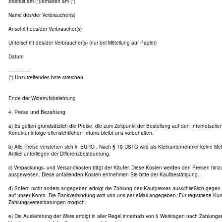
Bestellt am (*)/erhalten am (*)
Name des/der Verbraucher(s)
Anschrift des/der Verbraucher(s)
Unterschrift des/der Verbraucher(s) (nur bei Mitteilung auf Papier)
Datum
---------------
(*) Unzutreffendes bitte streichen.
Ende der Widerrufsbelehrung
4. Preise und Bezahlung
a) Es gelten grundsätzlich die Preise, die zum Zeitpunkt der Bestellung auf den Internetseit
Korrektur infolge offensichtlichen Irrtums bleibt uns vorbehalten.
b) Alle Preise verstehen sich in EURO . Nach § 19 USTG wird als Kleinunternehmer keine Me
Artikel unterliegen der Differenzbesteuerung.
c) Verpackungs- und Versandkosten trägt der Käufer. Diese Kosten werden den Preisen hin
ausgewiesen. Diese anfallenden Kosten entnehmen Sie bitte der Kaufbestätigung.
d) Sofern nicht anders angegeben erfolgt die Zahlung des Kaufpreises ausschließlich gege
auf unser Konto. Die Bankverbindung wird von uns per eMail angegeben. Für registrierte Ku
Zahlungsvereinbarungen möglich.
e) Die Auslieferung der Ware erfolgt in aller Regel innerhalb von 5 Werktagen nach Zahlung