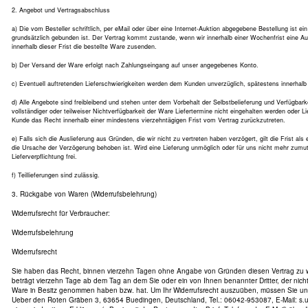
2. Angebot und Vertragsabschluss
a) Die vom Besteller schriftlich, per eMail oder über eine Internet-Auktion abgegebene Bestellung ist e
grundsätzlich gebunden ist. Der Vertrag kommt zustande, wenn wir innerhalb einer Wochenfrist eine A
innerhalb dieser Frist die bestellte Ware zusenden.
b) Der Versand der Ware erfolgt nach Zahlungseingang auf unser angegebenes Konto.
c) Eventuell auftretenden Lieferschwierigkeiten werden dem Kunden unverzüglich, spätestens innerhalb 
d) Alle Angebote sind freibleibend und stehen unter dem Vorbehalt der Selbstbelieferung und Verfügba
vollständiger oder teilweiser Nichtverfügbarkeit der Ware Liefertermine nicht eingehalten werden oder L
Kunde das Recht innerhalb einer mindestens vierzehntägigen Frist vom Vertrag zurückzutreten.
e) Falls sich die Auslieferung aus Gründen, die wir nicht zu vertreten haben verzögert, gilt die Frist als 
die Ursache der Verzögerung behoben ist. Wird eine Lieferung unmöglich oder für uns nicht mehr zumutb
Lieferverpflichtung frei.
f) Teillieferungen sind zulässig.
3. Rückgabe von Waren (Widerrufsbelehrung)
Widerrufsrecht für Verbraucher:
Widerrufsbelehrung
Widerrufsrecht
Sie haben das Recht, binnen vierzehn Tagen ohne Angabe von Gründen diesen Vertrag zu wid
beträgt vierzehn Tage ab dem Tag an dem Sie oder ein von Ihnen benannter Dritter, der nicht d
Ware in Besitz genommen haben bzw. hat. Um Ihr Widerrufsrecht auszuüben, müssen Sie uns
Ueber den Roten Gräben 3, 63654 Buedingen, Deutschland, Tel.: 06042-953087, E-Mail: s.u.l