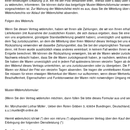
einer eindeutigen Erklärung (z.B. ein mit der Post versandter Brief, Telefax oder E-Mail) über
zu widerrufen, informieren. Sie können dafür das beigefügte Muster-Widerrufsformular verwe
vorgeschrieben ist. Zur Wahrung der Widerrufsfrist reicht es aus, dass Sie die Mitteilung übe
Widerrufsrechts vor Ablauf der Widerrufsfrist absenden.
Folgen des Widerrufs
Wenn Sie diesen Vertrag widerrufen, haben wir Ihnen alle Zahlungen, die wir von Ihnen erhal
Lieferkosten (mit Ausnahme der zusätzlichen Kosten, die sich daraus ergeben, dass Sie eine 
von uns angebotene, günstigste Standardlieferung gewählt haben), unverzüglich und späte
dem Tag zurückzuzahlen, an dem die Mitteilung über Ihren Widerruf dieses Vertrags bei uns 
Rückzahlung verwenden wir dasselbe Zahlungsmittel, das Sie bei der ursprünglichen Transakt
denn, mit Ihnen wurde ausdrücklich etwas anderes vereinbart; in keinem Fall werden Ihnen
Entgelte berechnet. Wir können die Rückzahlung verweigern, bis wir die Waren wieder zurüc
Nachweis erbracht haben, dass Sie die Waren zurückgesandt haben, je nachdem, welches der 
Sie haben die Waren unverzüglich und in jedem Fall spätestens binnen vierzehn Tagen ab 
den Widerruf dieses Vertrags unterrichten, an uns zurückzusenden oder zu übergeben. Die Fri
Waren vor Ablauf der Frist von vierzehn Tagen absenden. Sie tragen die unmittelbaren Kos
Sie müssen für einen etwaigen Wertverlust der Waren nur aufkommen, wenn dieser Wertverlus
Beschaffenheit, Eigenschaften und Funktionsweise der Waren nicht notwendigen Umgang mit 
Muster-Widerrufsformular:
(Wenn Sie den Vertrag widerrufen möchten, dann füllen Sie bitte dieses Formular aus und se
An: Münzhandel Lothar Müller , Ueber den Roten Gräben 3, 63654 Buedingen, Deutschland, 
s.u.l.mueller@t-online.de
Hiermit widerrufe(n) ich/wir (*) den von mir/uns (*) abgeschlossenen Vertrag über den Kauf de
Erbringung der folgenden Dienstleistung (*):