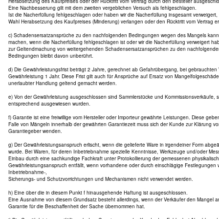
Herabsetzung des Kaufpreises oder der Rücktritt vom Vertrag durch den Besteller ausgeschl
Eine Nachbesserung gilt mit dem zweiten vergeblichen Versuch als fehlgeschlagen.
Ist die Nacherfüllung fehlgeschlagen oder haben wir die Nacherfüllung insgesamt verweigert,
Wahl Herabsetzung des Kaufpreises (Minderung) verlangen oder den Rücktritt vom Vertrag er
c) Schadensersatzansprüche zu den nachfolgenden Bedingungen wegen des Mangels kann de
machen, wenn die Nacherfüllung fehlgeschlagen ist oder wir die Nacherfüllung verweigert ha
zur Geltendmachung von weitergehenden Schadensersatzansprüchen zu den nachfolgende
Bedingungen bleibt davon unberührt.
d) Die Gewährleistungsfrist beträgt 2 Jahre, gerechnet ab Gefahrübergang, bei gebrauchten
Gewährleistung 1 Jahr. Diese Frist gilt auch für Ansprüche auf Ersatz von Mangelfolgeschäd
unerlaubter Handlung geltend gemacht werden.
e) Von der Gewährleistung ausgeschlossen sind Sammlerstücke und Kommissionsverkäufe, s
entsprechend ausgewiesen wurden.
f) Garantie ist eine freiwillige vom Hersteller oder Importeur gewährte Leistungen. Diese geb
Falle von Mängeln innerhalb der gewährten Garantiezeit muss sich der Kunde zur Klärung
Garantiegeber wenden.
g) Der Gewährleistungsanspruch erlischt, wenn die gelieferte Ware in irgendeiner Form abg
wurde. Bei Waren, für deren Inbetriebnahme spezielle Kenntnisse, Werkzeuge und/oder Mess
Einbau durch eine sachkundige Fachkraft unter Protokollierung der gemessenen physikalisc
Gewährleistungsanspruch entfällt, wenn vorhandene oder durch einschlägige Festlegungen 
Inbetriebnahme-,
Sicherungs- und Schutzvorrichtungen und Mechanismen nicht verwendet werden.
h) Eine über die in diesem Punkt f hinausgehende Haftung ist ausgeschlossen.
Eine Ausnahme von diesem Grundsatz besteht allerdings, wenn der Verkäufer den Mangel arg
Garantie für die Beschaffenheit der Sache übernommen hat.