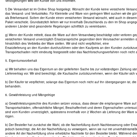
Verzögerungen wird der Kunde von uns informiert.
f) Die Versandart ist im Online Shop festgelegt. Wünscht der Kunde keine versicherte Versanda
das Versand- und Verlustrisiko. Für Kleinteile und Ware von geringem Wert suchen wir die gün
als Briefversand. Sofern der Kunde einen versicherten Versand wünscht, wird auch in diesem 
Paket verschickt. Grundsätzlich liefern wir nur innerhalb Deutschlands zu den im Shop ange
anderen Länder sind gesonderte Regelungen schriftlich zu vereinbaren.
g) Wenn der Kunde mitteilt, dass die Ware auf dem Versandweg beschädigt oder verloren geg
versicherten Versand unverzüglich Ersatzansprüche gegenüber dem Verursacher anmelden 
hinsichtlich des Verbleibs der Ware stellen. Wir sind nicht verpflichtet, eine
Ersatzlieferung an den Kunden durchzuführen oder den Kaufpreis an den Kunden zurückzuer
Transportschaden nicht eindeutig festgestellt oder das Nachforschungsverfahren noch nicht
5. Eigentumsvorbehalt
a) Wir behalten uns das Eigentum an der gelieferten Sache bis zur vollständigen Zahlung s
Liefervertrag vor. Wir sind berechtigt, die Kaufsache zurückzunehmen, wenn der Käufer sich ve
b) Der Käufer ist verpflichtet, solange das Eigentum noch nicht auf ihn übergegangen ist, die
behandeln.
6. Gewährleistung und Mängelrüge
a) Gewährleistungsrechte des Kunden setzen voraus, dass dieser die empfangene Ware auf V
Transportschäden, offensichtliche Mängel, Beschaffenheit und deren Eigenschaften untersuch
sind vom Kunden unverzüglich, spätestens innerhalb von 2 Wochen ab Lieferung der Ware sc
rügen.
b) Der Besteller hat zunächst die Wahl, ob die Nacherfüllung durch Nachbesserung oder Ersatz
jedoch berechtigt, die Art der Nacherfüllung zu verweigern, wenn sie nur mit unverhältnismäß
andere Art der Nacherfüllung ohne erhebliche Nachteile für den Besteller bleibt. Während der