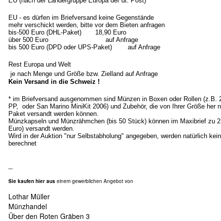
EU (nach der Ländergruppe Europa der dt. Post)
EU - es dürfen im Briefversand keine Gegenstände
mehr verschickt werden, bitte vor dem Bieten anfragen
bis-500 Euro (DHL-Paket) 18,90 Euro
über 500 Euro auf Anfrage
bis 500 Euro (DPD oder UPS-Paket) auf Anfrage
Rest Europa und Welt
je nach Menge und Größe bzw. Zielland auf Anfrage
Kein Versand in die Schweiz !
* im Briefversand ausgenommen sind Münzen in Boxen oder Rollen (z.B.
PP, oder San Marino MiniKit 2006) und Zubehör, die von Ihrer Größe her n
Paket versandt werden können.
Münzkapseln und Münzrähmchen (bis 50 Stück) können im Maxibrief zu 2
Euro) versandt werden.
Wird in der Auktion "nur Selbstabholung" angegeben, werden natürlich ke
berechnet
...
Sie kaufen hier aus
einem gewerblichen Angebot von
Lothar Müller
Münzhandel
Über den Roten Gräben 3