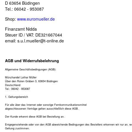
D 63654 Büdingen
Tel.: 06042 - 953087
Shop:
www.euromueller.de
Finanzamt Nidda
Steuer ID / VAT: DE321667044
email:
s.u.l.mueller@t-online.de
AGB und Widerrufsbelehrung
Allgemeine Geschäftsbedingungen (AGB):
Münzhandel Lothar Müller
Über den Roten Gräben 3, 63654 Büdingen
Deutschland
Tel.: 06042 - 953087
1. Geltungsbereich
Für alle über das Internet oder sonstige Fernkommunikationsmittel
abgeschlossenen Verträge gelten ausschließlich diese AGB.
Der Kunde erkennt diese AGB bei Bestellung an.
Entgegenstehende oder von den AGB abweichende Bedingungen des Bestellers erkennen wir nur an, wenn
Geltung zustimmen.