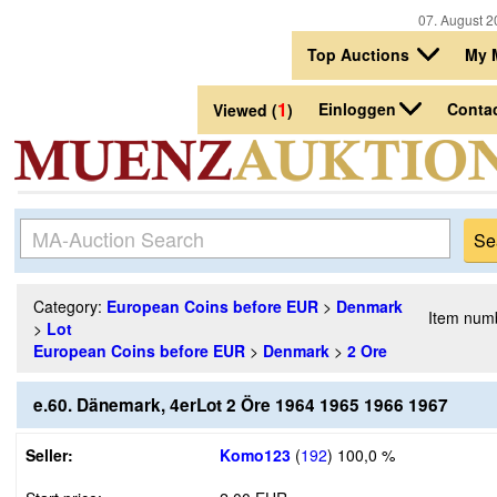
07. August 2
Top Auctions
My 
1
Einloggen
Conta
Viewed (
)
Category:
European Coins before EUR
>
Denmark
Item num
>
Lot
European Coins before EUR
>
Denmark
>
2 Ore
e.60. Dänemark, 4erLot 2 Öre 1964 1965 1966 1967
Seller:
Komo123
(
192
)
100,0 %