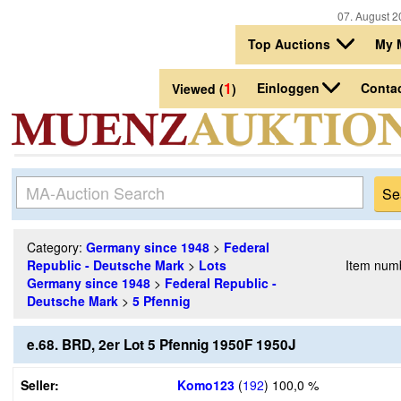
07. August 2
Top Auctions
My 
1
Einloggen
Conta
Viewed (
)
Category:
Germany since 1948
>
Federal
Republic - Deutsche Mark
>
Lots
Item num
Germany since 1948
>
Federal Republic -
Deutsche Mark
>
5 Pfennig
e.68. BRD, 2er Lot 5 Pfennig 1950F 1950J
Seller:
Komo123
(
192
)
100,0 %