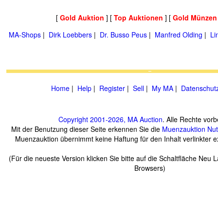
[
Gold Auktion
] [
Top Auktionen
] [
Gold Münzen
MA-Shops
|
Dirk Loebbers
|
Dr. Busso Peus
|
Manfred Olding
|
Li
Home
|
Help
|
Register
|
Sell
|
My MA
|
Datenschut
Copyright 2001-2026, MA Auction
. Alle Rechte vorb
Mit der Benutzung dieser Seite erkennen Sie die
Muenzauktion
Nu
Muenzauktion übernimmt keine Haftung für den Inhalt verlinkter ex
(Für die neueste Version klicken Sie bitte auf die Schaltfläche Neu 
Browsers)