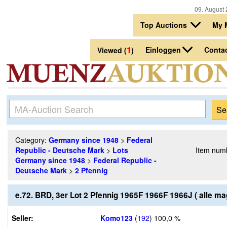
09. August 
Top Auctions
My 
1
Einloggen
Conta
Viewed (
)
Category:
Germany since 1948
>
Federal
Republic - Deutsche Mark
>
Lots
Item num
Germany since 1948
>
Federal Republic -
Deutsche Mark
>
2 Pfennig
e.72. BRD, 3er Lot 2 Pfennig 1965F 1966F 1966J ( alle ma
Seller:
Komo123
(
192
)
100,0 %