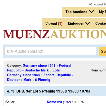
07. August 2
Top Auctions
My 
1
Einloggen
Conta
Viewed (
)
Category:
Germany since 1948
>
Federal
Republic - Deutsche Mark
>
Lots
Item num
Germany since 1948
>
Federal Republic -
Deutsche Mark
>
5 Pfennig
e.73. BRD, 3er Lot 5 Pfennig 1950D 1966J 1970J
Seller:
Komo123
(
192
)
100,0 %