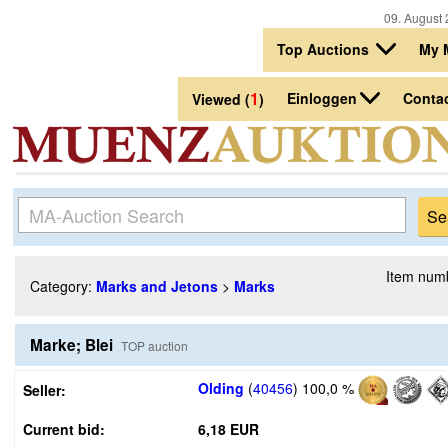
09. August 
Top Auctions
My 
1
Einloggen
Conta
Viewed (
)
Item num
Category:
Marks and Jetons
>
Marks
Marke; Blei
TOP auction
Olding
(
40456
)
100,0 %
Seller:
Current bid:
6,18 EUR