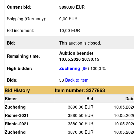
Current bid:
3890,00 EUR
Shipping (Germany):
9,00 EUR
Bid increment:
10,00 EUR
Bid:
This auction is closed.
Auktion beendet
Remaining time:
10.05.2026 20:30:15
High bidder:
Zuchering
(
96
)
100,0 %
Bids:
33
Back to item
Bid History
Item number: 3377863
Bieter
Bid
Date
Zuchering
3890,00 EUR
10.05.202
Richie-2021
3880,50 EUR
10.05.202
Richie-2021
3880,00 EUR
10.05.202
Zuchering
3870,00 EUR
10.05.202