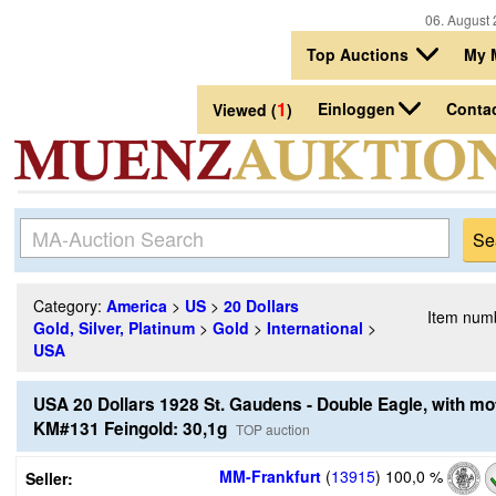
06. August 
Top Auctions
My 
1
Einloggen
Conta
Viewed (
)
Category:
America
>
US
>
20 Dollars
Item num
Gold, Silver, Platinum
>
Gold
>
International
>
USA
USA 20 Dollars 1928 St. Gaudens - Double Eagle, with mo
KM#131 Feingold: 30,1g
TOP auction
MM-Frankfurt
(
13915
)
100,0 %
Seller: