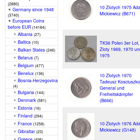
(2880)
10 Zlotych 1975 Ad
Germany since 1948
Mickiewicz (B671)
(3740)
European Coins
before EUR
(14184)
Albania
(27)
Baltics
(10)
TK36 Polen 3er Lot,
Zloty 1969, 1970 un
Balkan States
(246)
1975
Belarus
(7)
Belgium
(477)
Benelux
(136)
10 Zlotych 1970
Bosnia-Herzegovina
Tadeusz Kosciuszko
(4)
General und
Bulgaria
(144)
Freiheitskämpfer
Denmark
(B666)
(581)
Estonia
(16)
Finland
(294)
France
10 Zlotych 1976 Ad
(1258)
Mickiewicz (G148)
Gibraltar
(23)
Greece
(406)