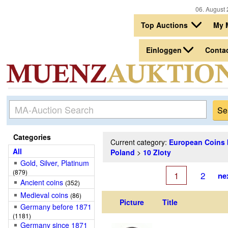
06. August 
Top Auctions
My 
Einloggen
Conta
Categories
Current category:
European Coins 
All
Poland
>
10 Zloty
Gold, Silver, Platinum
(879)
1
2
ne
Ancient coins
(352)
Medieval coins
(86)
Picture
Title
Germany before 1871
(1181)
Germany since 1871