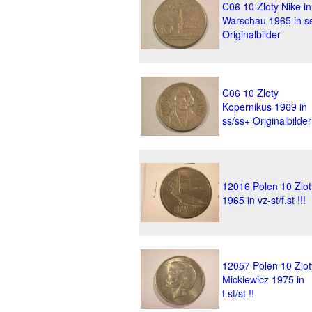
C06 10 Zloty Nike in
Warschau 1965 in s
Originalbilder
C06 10 Zloty
Kopernikus 1969 in
ss/ss+ Originalbilder
12016 Polen 10 Zlot
1965 in vz-st/f.st !!!
12057 Polen 10 Zlot
Mickiewicz 1975 in
f.st/st !!