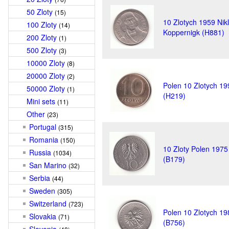
50 Zloty
(15)
10 Zlotych 1959 Nik
100 Zloty
(14)
Koppernigk (H881)
200 Zloty
(1)
500 Zloty
(3)
10000 Zloty
(8)
20000 Zloty
(2)
Polen 10 Zlotych 19
50000 Zloty
(1)
(H219)
Mini sets
(11)
Other
(23)
Portugal
(315)
Romania
(150)
10 Zloty Polen 1975
Russia
(1034)
(B179)
San Marino
(32)
Serbia
(44)
Sweden
(305)
Switzerland
(723)
Polen 10 Zlotych 19
Slovakia
(71)
(B756)