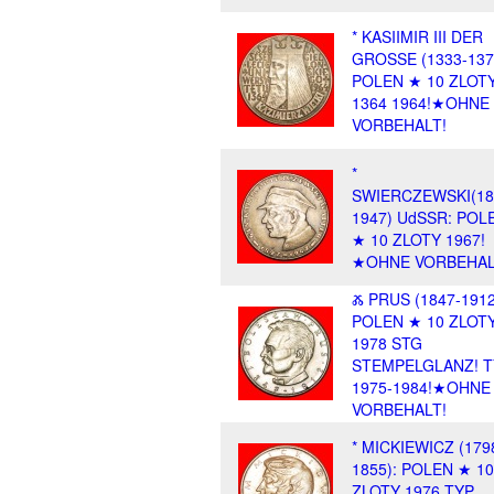
* KASIIMIR III DER
GROSSE (1333-137
POLEN ★ 10 ZLOT
1364 1964!★OHNE
VORBEHALT!
*
SWIERCZEWSKI(18
1947) UdSSR: POL
★ 10 ZLOTY 1967!
★OHNE VORBEHA
Ⰶ PRUS (1847-1912
POLEN ★ 10 ZLOT
1978 STG
STEMPELGLANZ! T
1975-1984!★OHNE
VORBEHALT!
* MICKIEWICZ (179
1855): POLEN ★ 10
ZLOTY 1976 TYP