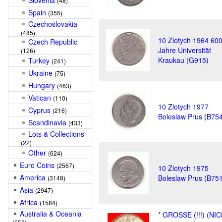
Slovenia
(48)
Spain
(355)
Czechoslovakia
(485)
10 Zlotych 1964 60
Czech Republic
Jahre Universität
(126)
Kraukau (G915)
Turkey
(241)
Ukraine
(75)
Hungary
(463)
Vatican
(110)
10 Zlotych 1977
Cyprus
(216)
Boleslaw Prus (B75
Scandinavia
(433)
Lots & Collections
(22)
Other
(624)
Euro Coins
(2567)
10 Zlotych 1975
America
Boleslaw Prus (B75
(3148)
Asia
(2947)
Africa
(1584)
Australia & Oceania
* GROSSE (!!!) (NI