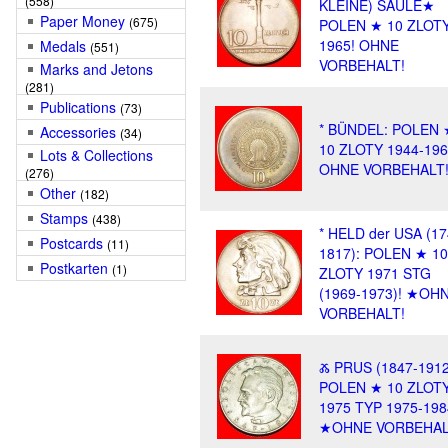
(558)
KLEINE) SÄULE★
Paper Money
(675)
POLEN ★ 10 ZLOT
1965! OHNE
Medals
(551)
VORBEHALT!
Marks and Jetons
(281)
Publications
(73)
* BÜNDEL: POLEN 
Accessories
(34)
10 ZLOTY 1944-196
Lots & Collections
OHNE VORBEHALT
(276)
Other
(182)
Stamps
(438)
* HELD der USA (17
Postcards
(11)
1817): POLEN ★ 10
Postkarten
(1)
ZLOTY 1971 STG
(1969-1973)! ★OH
VORBEHALT!
Ⰶ PRUS (1847-1912
POLEN ★ 10 ZLOT
1975 TYP 1975-198
★OHNE VORBEHAL