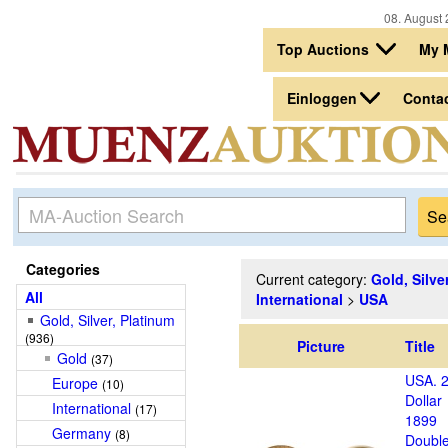
08. August 
Top Auctions
My 
Einloggen
Conta
Categories
Current category:
Gold, Silve
All
International
>
USA
Gold, Silver, Platinum
(936)
Picture
Title
Gold
(37)
USA. 
Europe
(10)
Dollar
International
(17)
1899
Germany
(8)
Doubl