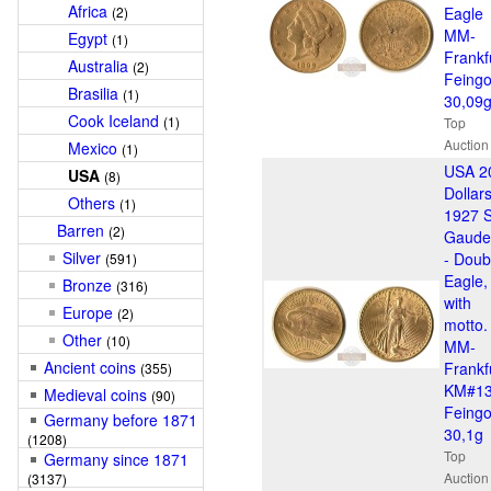
Africa
(2)
Eagle
MM-
Egypt
(1)
Frankf
Australia
(2)
Feingo
Brasilia
(1)
30,09
Cook Iceland
(1)
Top
Auction
Mexico
(1)
USA 2
USA
(8)
Dollar
Others
(1)
1927 S
Barren
(2)
Gaude
Silver
- Doub
(591)
Eagle,
Bronze
(316)
with
Europe
(2)
motto.
Other
(10)
MM-
Ancient coins
Frankf
(355)
KM#1
Medieval coins
(90)
Feingo
Germany before 1871
30,1g
(1208)
Top
Germany since 1871
Auction
(3137)