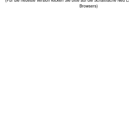
(Für die neueste Version klicken Sie bitte auf die Schaltfläche Neu 
Browsers)