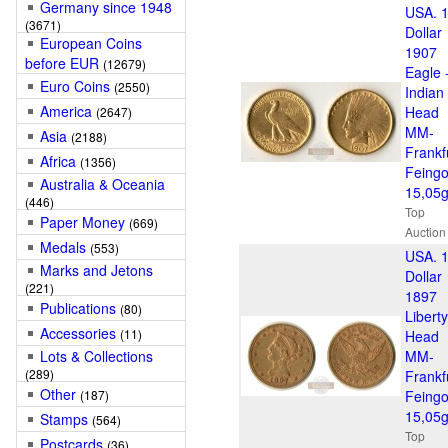
Germany since 1948
USA. 
(3671)
Dollar
European Coins
1907
before EUR
(12679)
Eagle 
Euro Coins
(2550)
Indian
America
Head
(2647)
MM-
Asia
(2188)
Frankf
Africa
(1356)
Feingo
Australia & Oceania
15,05
(446)
Top
Paper Money
(669)
Auction
Medals
(553)
USA. 
Marks and Jetons
Dollar
(221)
1897
Publications
(80)
Liberty
Accessories
(11)
Head
Lots & Collections
MM-
(289)
Frankf
Other
(187)
Feingo
15,05
Stamps
(564)
Top
Postcards
(36)