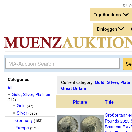
07. Au
Top Auctions
Einloggen
Categories
Current category:
Gold, Silver, Plat
All
Great Britain
Gold, Silver, Platinum
(940)
Picture
Title
Gold
(37)
Silver
(595)
Großbritannie
Germany
(163)
Pounds 2023 
Britannia FM-F
Europe
(272)