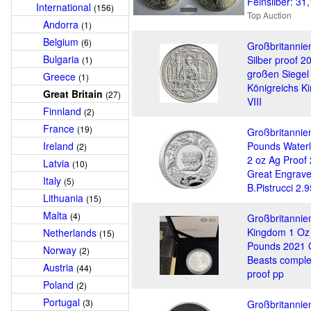
Feinsilber: 31
International
(156)
Top Auction
Andorra
(1)
Belgium
(6)
Großbritannie
Bulgaria
Silber proof 2
(1)
großen Siegel
Greece
(1)
Königreichs K
Great Britain
(27)
VIII
Finnland
(2)
France
(19)
Großbritannie
Ireland
Pounds Water
(2)
2 oz Ag Proof
Latvia
(10)
Great Engrave
Italy
(5)
B.Pistrucci 2.
Lithuania
(15)
Malta
(4)
Großbritannie
Kingdom 1 Oz
Netherlands
(15)
Pounds 2021 
Norway
(2)
Beasts comple
Austria
(44)
proof pp
Poland
(2)
Portugal
(3)
Großbritannie