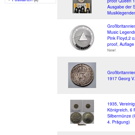
proof Queen 1
Ausgabe der S
Musiklegende
Großbritannie
Music Legend
Pink Floyd,2 o
proof, Auflage
New!
Großbritannie
1917 Georg V.
1935, Vereinig
Königreich, 6
Silbermünze 
4. Prägung)