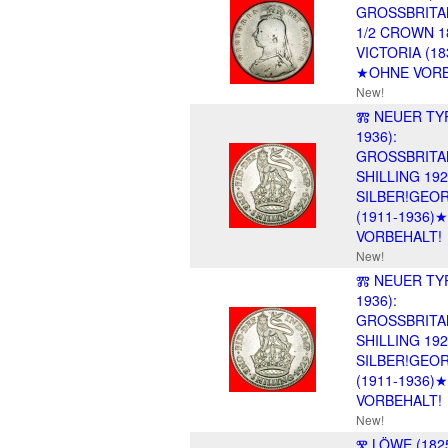
GROSSBRITA
1/2 CROWN 1
VICTORIA (18
★OHNE VOR
New!
Ⰿ NEUER TYP
1936):
GROSSBRITA
SHILLING 19
SILBER!GEOR
(1911-1936)
VORBEHALT!
New!
Ⰿ NEUER TYP
1936):
GROSSBRITA
SHILLING 19
SILBER!GEOR
(1911-1936)
VORBEHALT!
New!
Ⰺ LÖWE (1825