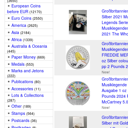
(3650)
European Coins
Großbritannie
before EUR
(12170)
Silber 2021 M
Euro Coins
(2550)
Legends Serie
America
(2625)
Musiklegenden
Asia
(2184)
2021 The Who
Africa
(1339)
Großbritannie
Australia & Oceania
Musiklegende
(445)
FREDDIE ME
Paper Money
(669)
oz Silber colo
Medals
(553)
pp 2 Pounds 
Marks and Jetons
New!
(222)
Großbritannie
Publications
(80)
Musiklegende 
Accessories
(11)
Ausgabe 1 oz S
Lots & Collections
Pounds 2024 
(287)
McCartney 5.0
Other
(189)
New!
Stamps
(564)
Großbritannie
Postcards
(36)
Silber mit Gol
Postkarten
(8)