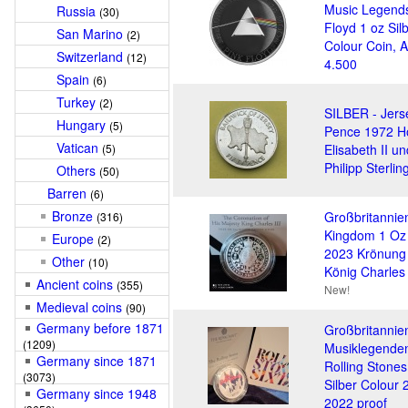
Music Legends
Russia
(30)
Floyd 1 oz Sil
San Marino
(2)
Colour Coin, A
Switzerland
(12)
4.500
Spain
(6)
Turkey
(2)
SILBER - Jers
Hungary
(5)
Pence 1972 H
Vatican
(5)
Elisabeth II un
Philipp Sterlin
Others
(50)
Barren
(6)
Bronze
Großbritannie
(316)
Kingdom 1 Oz 
Europe
(2)
2023 Krönung
Other
(10)
König Charles 
Ancient coins
(355)
New!
Medieval coins
(90)
Germany before 1871
Großbritannie
(1209)
Musiklegende
Germany since 1871
Rolling Stones
(3073)
Silber Colour
Germany since 1948
2022 proof