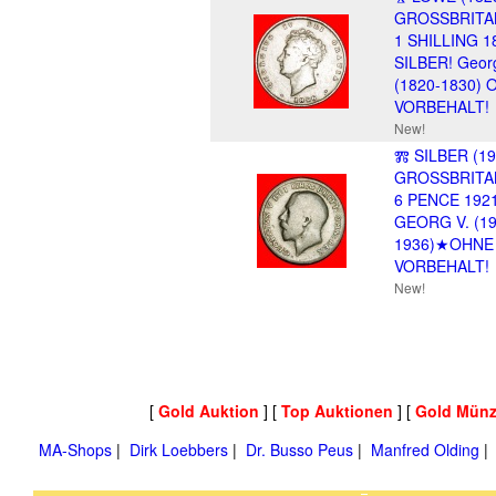
GROSSBRITA
1 SHILLING 1
SILBER! Georg
(1820-1830)
VORBEHALT!
New!
Ⰿ SILBER (19
GROSSBRITA
6 PENCE 1921
GEORG V. (19
1936)★OHNE
VORBEHALT!
New!
[
Gold Auktion
] [
Top Auktionen
] [
Gold Mün
MA-Shops
|
Dirk Loebbers
|
Dr. Busso Peus
|
Manfred Olding