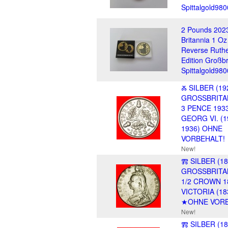
Spittalgold98
2 Pounds 202
Britannia 1 O
Reverse Ruth
Edition Großbr
Spittalgold98
Ⰶ SILBER (19
GROSSBRITA
3 PENCE 1933
GEORG VI. (1
1936) OHNE
VORBEHALT!
New!
Ⰿ SILBER (18
GROSSBRITA
1/2 CROWN 1
VICTORIA (18
★OHNE VORB
New!
Ⰿ SILBER (18