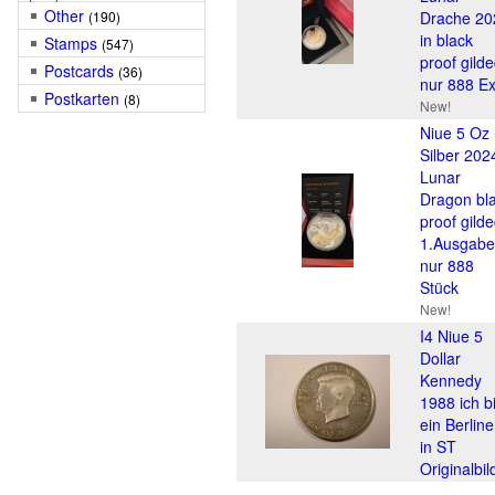
Other
(190)
Drache 20
in black
Stamps
(547)
proof gilde
Postcards
(36)
nur 888 Ex
Postkarten
(8)
New!
Niue 5 Oz
Silber 202
Lunar
Dragon bl
proof gilde
1.Ausgabe
nur 888
Stück
New!
I4 Niue 5
Dollar
Kennedy
1988 ich b
ein Berline
in ST
Originalbil