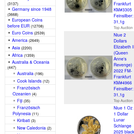
Frankfurt
(3137)
Germany since 1948
KM#3305
(3668)
Feinsilber:
European Coins
31,1g
before EUR
(12708)
Top Auction
Euro Coins
(2539)
Niue 2
America
(2649)
Dollars
Elizabeth I
Asia
(2200)
(Queen
Africa
(1359)
Anne's
Australia & Oceania
Revenge)
(447)
2022 FM-
Australia
(196)
Frankfurt
Cook Islands
(12)
KM#4966
Französisch
Feinsilber:
Ozeanien
(4)
31,1g
Fiji
Top Auction
(35)
Französisch
Niue 1 Oz
Polynesia
1 Dollar
(11)
Lunar
Kiribati
(3)
Schlange
New Caledonia
(2)
2025 blac