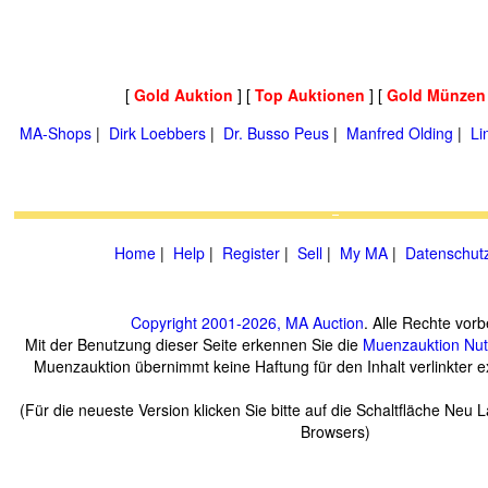
[
Gold Auktion
] [
Top Auktionen
] [
Gold Münzen
MA-Shops
|
Dirk Loebbers
|
Dr. Busso Peus
|
Manfred Olding
|
Li
Home
|
Help
|
Register
|
Sell
|
My MA
|
Datenschut
Copyright 2001-2026, MA Auction
. Alle Rechte vorb
Mit der Benutzung dieser Seite erkennen Sie die
Muenzauktion
Nu
Muenzauktion übernimmt keine Haftung für den Inhalt verlinkter ex
(Für die neueste Version klicken Sie bitte auf die Schaltfläche Neu 
Browsers)