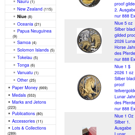
Nauru
(1)
proof gilde
New Zealand
(115)
2. Ausgab
nur 888 Ex
Niue
(8)
Niue 5 oz
Oceania
(21)
Silber blac
Papua Neuguinea
gilded pro
(9)
2026 Luna
Samoa
(4)
Horse Jah
Solomon Islands
(5)
des Pferde
Tokelau
(5)
nur 888 Ex
Tonga
(6)
Niue 1 $
Vanuatu
2026 1 oz
(1)
Silber blac
Other
(25)
proof
Paper Money
(669)
teilvergold
Medals
(553)
Lunar Jah
Marks and Jetons
des Pferde
(223)
nur 888 Ex
Publications
(80)
Niue 1 Oz
Accessories
(11)
Silber 1.
Lots & Collections
Ausgabe
(289)
Lunar