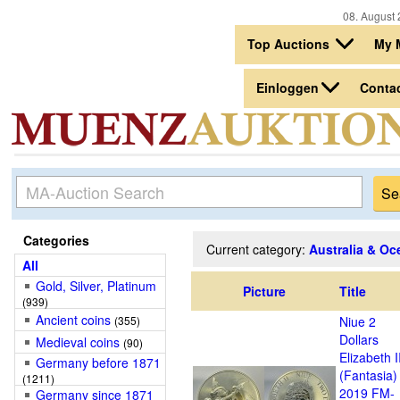
08. August 
Top Auctions
My 
Einloggen
Conta
Categories
Current category:
Australia & Oc
All
Gold, Silver, Platinum
Picture
Title
(939)
Ancient coins
(355)
Niue 2
Dollars
Medieval coins
(90)
Elizabeth I
Germany before 1871
(Fantasia)
(1211)
2019 FM-
Germany since 1871