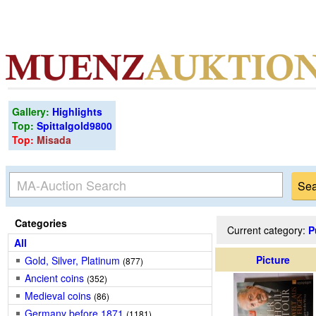
Gallery:
Highlights
Top:
Spittalgold9800
Top:
Misada
Categories
Current category:
P
All
Picture
Gold, Silver, Platinum
(877)
Ancient coins
(352)
Medieval coins
(86)
Germany before 1871
(1181)