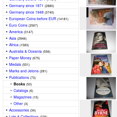
Germany since 1871
(2880)
Germany since 1948
(3740)
European Coins before EUR
(14181)
Euro Coins
(2567)
America
(3147)
Asia
(2946)
Africa
(1583)
Australia & Oceania
(556)
Paper Money
(675)
Medals
(551)
Marks and Jetons
(281)
Publications
(73)
Books
(50)
Catalogs
(6)
Magazines
(15)
Other
(3)
Accessories
(34)
Lots & Collections
(276)