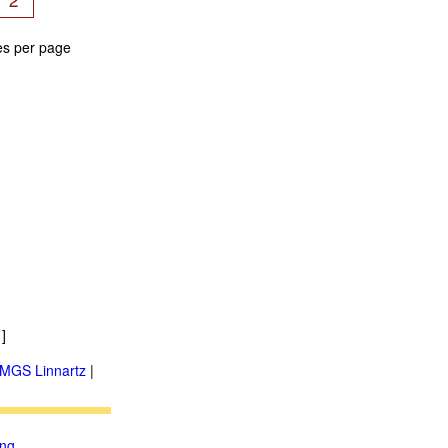
es per page
]
MGS Linnartz
|
ung