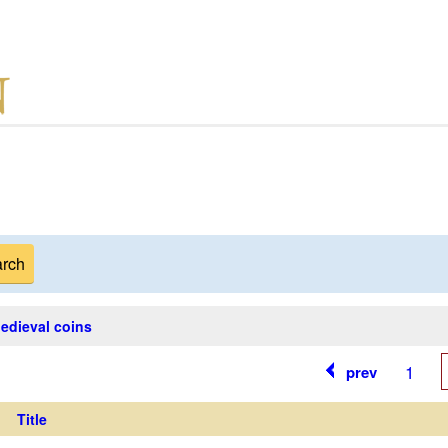
edieval coins
1
prev
Title