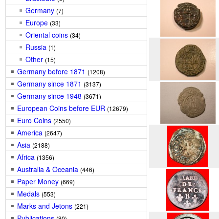
Germany
(7)
Europe
(33)
Oriental coins
(34)
Russia
(1)
Other
(15)
Germany before 1871
(1208)
Germany since 1871
(3137)
Germany since 1948
(3671)
European Coins before EUR
(12679)
Euro Coins
(2550)
America
(2647)
Asia
(2188)
Africa
(1356)
Australia & Oceania
(446)
Paper Money
(669)
Medals
(553)
Marks and Jetons
(221)
Publications
(80)