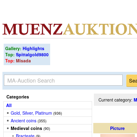
Gallery:
Highlights
Top:
Spittalgold9800
Top:
Misada
Categories
Current category:
M
All
Gold, Silver, Platinum
(936)
Ancient coins
(355)
Medieval coins
Picture
(90)
Bracteate
(9)