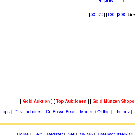
prev
[
50
] [
75
] [
100
] [
200
] Lin
[
Gold Auktion
] [
Top Auktionen
] [
Gold Münzen Shops
hops
|
Dirk Loebbers
|
Dr. Busso Peus
|
Manfred Olding
|
Linnartz
|
Home
|
Help
|
Register
|
Sell
|
My MA
|
Datenschutzerklär