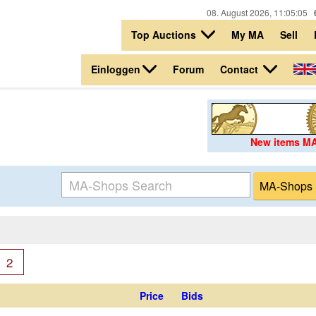
08. August 2026, 11:05:05
Top Auctions
My MA
Sell
Einloggen
Contact
Forum
New items M
2
Price
Bids