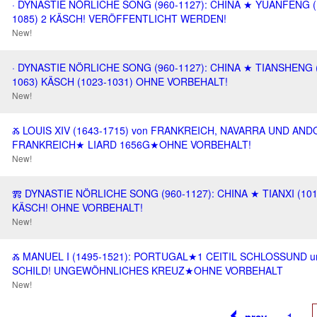
· DYNASTIE NÖRLICHE SONG (960-1127): CHINA ★ YUANFENG (
1085) 2 KÄSCH! VERÖFFENTLICHT WERDEN!
New!
· DYNASTIE NÖRLICHE SONG (960-1127): CHINA ★ TIANSHENG 
1063) KÄSCH (1023-1031) OHNE VORBEHALT!
New!
Ⰶ LOUIS XIV (1643-1715) von FRANKREICH, NAVARRA UND AND
FRANKREICH★ LIARD 1656G★OHNE VORBEHALT!
New!
Ⰿ DYNASTIE NÖRLICHE SONG (960-1127): CHINA ★ TIANXI (101
KÄSCH! OHNE VORBEHALT!
New!
Ⰶ MANUEL I (1495-1521): PORTUGAL★1 CEITIL SCHLOSSUND u
SCHILD! UNGEWÖHNLICHES KREUZ★OHNE VORBEHALT
New!
1