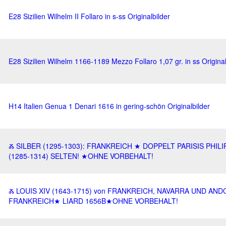
E28 Sizilien Wilhelm II Follaro in s-ss Originalbilder
E28 Sizilien Wilhelm 1166-1189 Mezzo Follaro 1,07 gr. in ss Original
H14 Italien Genua 1 Denari 1616 in gering-schön Originalbilder
Ⰶ SILBER (1295-1303): FRANKREICH ★ DOPPELT PARISIS PHILIP
(1285-1314) SELTEN! ★OHNE VORBEHALT!
Ⰶ LOUIS XIV (1643-1715) von FRANKREICH, NAVARRA UND AND
FRANKREICH★ LIARD 1656B★OHNE VORBEHALT!