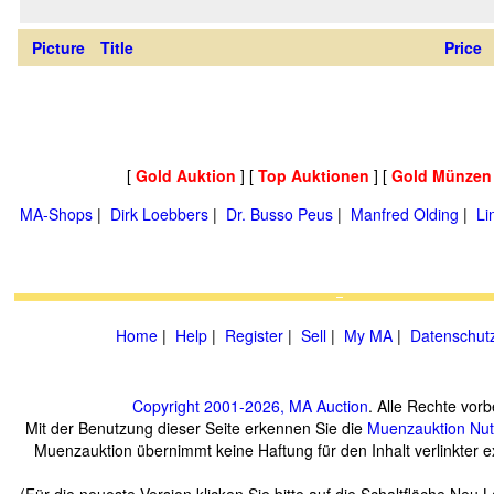
Picture
Title
Price
[
Gold Auktion
] [
Top Auktionen
] [
Gold Münzen
MA-Shops
|
Dirk Loebbers
|
Dr. Busso Peus
|
Manfred Olding
|
Li
Home
|
Help
|
Register
|
Sell
|
My MA
|
Datenschut
Copyright 2001-2026, MA Auction
. Alle Rechte vorb
Mit der Benutzung dieser Seite erkennen Sie die
Muenzauktion
Nu
Muenzauktion übernimmt keine Haftung für den Inhalt verlinkter ex