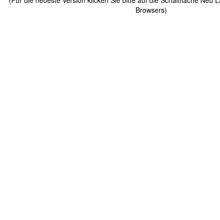
(Für die neueste Version klicken Sie bitte auf die Schaltfläche Neu 
Browsers)