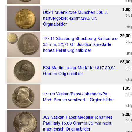
shi
9,90
D02 Frauenkirche München 500 J.
plu
hartvergoldet 42mm/29,5 Gr.
Orginalbilder
shi
29,00
13411 Strasburg Strasbourg Kathedrale
plu
55 mm, 32,71 Gr. Jubiläumsmedaille
hohes Relief Orginalbilder
shi
25,00
B24 Martin Luther Medaille 1817 20,92
plu
Gramm Originalbilder
shi
1,95
15109 Vatikan/Papst Johannes-Paul
plu
Med. Bronze versilbert II Orginalbilder
shi
9,00
J02 Vatikan Papst Medaille Johannes
plu
Paul Italy 15,89 Gramm 35 mm nicht
magnetisch Originalbilder
shi