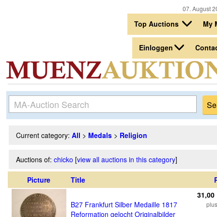
07. August 2
Top Auctions
My 
Einloggen
Conta
Current category:
All
>
Medals
>
Religion
Auctions of:
chicko
[
view all auctions in this category
]
Picture
Title
31,00
B27 Frankfurt Silber Medaille 1817
plu
Reformation gelocht Originalbilder