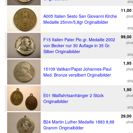
shi
11,00
A005 Italien Sesto San Giovanni Kirche
plu
Medaille 25mm/5,8gr Orginalbilder
shi
99,00
F15 Italien Pater Pio gr. Medaille 2002
plu
von Becker nur 30 Auflage in 35 Gr.
Silber Originalbilder
shi
1,95
15109 Vatikan/Papst Johannes-Paul
plu
Med. Bronze versilbert Orginalbilder
shi
1,90
E01 Wallfahrtsanhänger 2 Stück
plu
Originalbilder
shi
29,00
B24 Martin Luther Medaille 1883 8,88
plu
Gramm Originalbilder