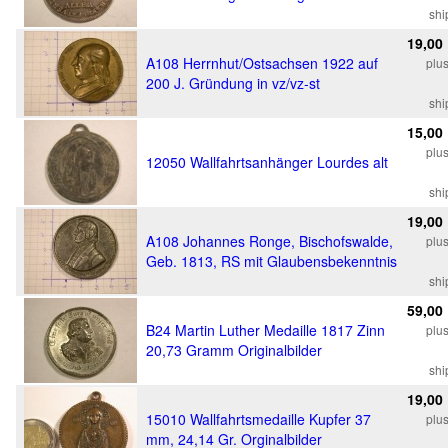
shi
19,00
A108 Herrnhut/Ostsachsen 1922 auf
plu
200 J. Gründung in vz/vz-st
shi
15,00
plu
12050 Wallfahrtsanhänger Lourdes alt
shi
19,00
A108 Johannes Ronge, Bischofswalde,
plu
Geb. 1813, RS mit Glaubensbekenntnis
shi
59,00
B24 Martin Luther Medaille 1817 Zinn
plu
20,73 Gramm Originalbilder
shi
19,00
15010 Wallfahrtsmedaille Kupfer 37
plu
mm, 24,14 Gr. Orginalbilder