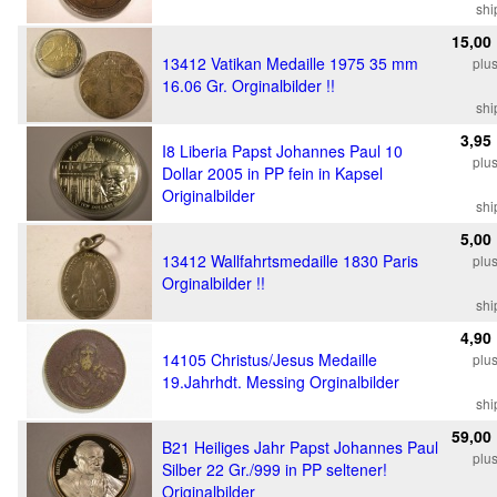
shi
15,00
13412 Vatikan Medaille 1975 35 mm
plu
16.06 Gr. Orginalbilder !!
shi
3,95
I8 Liberia Papst Johannes Paul 10
plu
Dollar 2005 in PP fein in Kapsel
Originalbilder
shi
5,00
13412 Wallfahrtsmedaille 1830 Paris
plu
Orginalbilder !!
shi
4,90
14105 Christus/Jesus Medaille
plu
19.Jahrhdt. Messing Orginalbilder
shi
59,00
B21 Heiliges Jahr Papst Johannes Paul
plu
Silber 22 Gr./999 in PP seltener!
Originalbilder