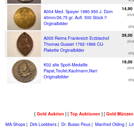
14,90
A004 Med. Speyer 1980 950 J. Dom
plu
40mm/26,75 gr. Aufl. 500 Stück !!
Orginalbilder
shi
39,00
A005 Reims Frankreich Erzbischof
plu
Thomas Gusset 1792-1866 CU-
Plakette Orginalbilder
shi
19,00
K02 alte Spott-Medaille
plu
Papst,Teufel,Kaufmann,Narr
Originalbilder
shi
[
Gold Auktion
] [
Top Auktionen
] [
Gold Münzen
MA-Shops
|
Dirk Loebbers
|
Dr. Busso Peus
|
Manfred Olding
|
Li