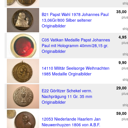
shi
35,00
B21 Papst Wahl 1978 Johannes Paul
plu
13,06Gr/800 Silber seltener
Originalbilder
shi
4,95
C05 Vatikan Medaille Papst Johannes
plu
Paul mit Hologramm 40mm/28,15 gr.
Originalbilder
shi
9,90
14110 Militär Seelsorge Weihnachten
plu
1985 Medaille Orginalbilder
shi
29,00
E22 Görlitzer Schekel verm.
plu
Nachprägung 11 Gr. 35 mm
Originalbilder
shi
59,00
12053 Niederlande Haarlem Jan
plu
Nieuwenhuyzen 1806 von A.B.F.