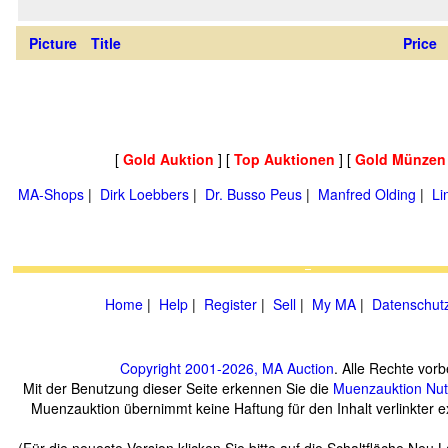
Picture
Title
Price
[
Gold Auktion
] [
Top Auktionen
] [
Gold Münzen
MA-Shops
|
Dirk Loebbers
|
Dr. Busso Peus
|
Manfred Olding
|
Li
Home
|
Help
|
Register
|
Sell
|
My MA
|
Datenschut
Copyright 2001-2026, MA Auction
. Alle Rechte vorb
Mit der Benutzung dieser Seite erkennen Sie die
Muenzauktion
Nu
Muenzauktion übernimmt keine Haftung für den Inhalt verlinkter ex