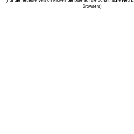
(Für die neueste Version klicken Sie bitte auf die Schaltfläche Neu 
Browsers)