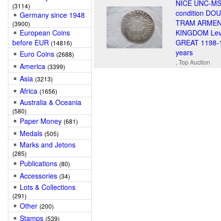
NICE UNC-M
(3114)
condition DO
Germany since 1948
TRAM ARMEN
(3900)
European Coins
KINGDOM Lev
before EUR
GREAT 1198-
(14816)
years
Euro Coins
(2688)
, Top Auction
America
(3399)
Asia
(3213)
Africa
(1656)
Australia & Oceania
(580)
Paper Money
(681)
Medals
(505)
Marks and Jetons
(285)
Publications
(80)
Accessories
(34)
Lots & Collections
(291)
Other
(200)
Stamps
(539)