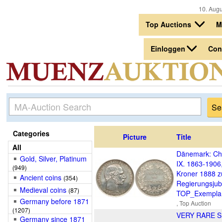
10. Augu
Top Auctions
M
Einloggen
Con
Categories
Picture
Title
All
Dänemark: Chr
Gold, Silver, Platinum
IX. 1863-1906
(949)
Kroner 1888 
Ancient coins
(354)
Regierungsjub
Medieval coins
(87)
TOP_Exempla
Germany before 1871
, Top Auction
(1207)
VERY RARE 
Germany since 1871