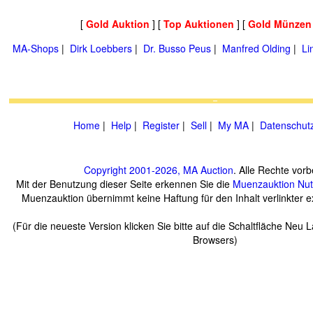
[
Gold Auktion
] [
Top Auktionen
] [
Gold Münzen
MA-Shops
|
Dirk Loebbers
|
Dr. Busso Peus
|
Manfred Olding
|
Li
Home
|
Help
|
Register
|
Sell
|
My MA
|
Datenschut
Copyright 2001-2026, MA Auction
. Alle Rechte vorb
Mit der Benutzung dieser Seite erkennen Sie die
Muenzauktion
Nu
Muenzauktion übernimmt keine Haftung für den Inhalt verlinkter ex
(Für die neueste Version klicken Sie bitte auf die Schaltfläche Neu 
Browsers)