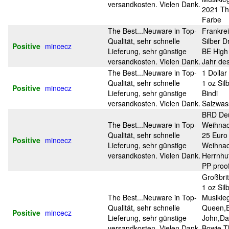
versandkosten. Vielen Dank.
2021 Th
Farbe
The Best...Neuware in Top-
Frankre
Qualität, sehr schnelle
Silber 
Positive
mincecz
Lieferung, sehr günstige
BE High
versandkosten. Vielen Dank.
Jahr de
The Best...Neuware in Top-
1 Dollar
Qualität, sehr schnelle
1 oz Sil
Positive
mincecz
Lieferung, sehr günstige
Bindi
versandkosten. Vielen Dank.
Salzwas
BRD Deu
The Best...Neuware in Top-
Weihnac
Qualität, sehr schnelle
25 Euro 
Positive
mincecz
Lieferung, sehr günstige
Weihna
versandkosten. Vielen Dank.
Herrnhu
PP proo
Großbrit
1 oz Sil
The Best...Neuware in Top-
Musikle
Qualität, sehr schnelle
Queen,E
Positive
mincecz
Lieferung, sehr günstige
John,Da
versandkosten. Vielen Dank.
Bowie,T