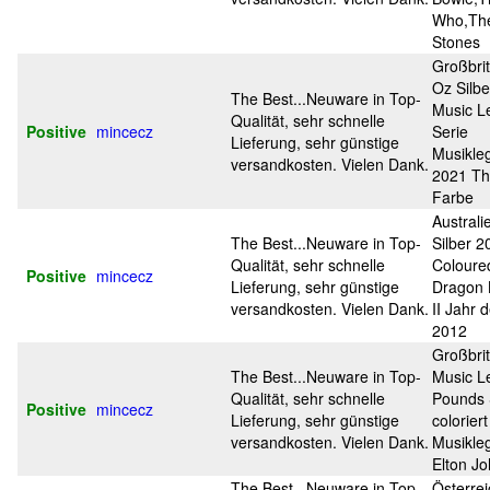
Who,The
Stones
Großbri
Oz Silb
The Best...Neuware in Top-
Music L
Qualität, sehr schnelle
Positive
mincecz
Serie
Lieferung, sehr günstige
Musikle
versandkosten. Vielen Dank.
2021 Th
Farbe
Australi
The Best...Neuware in Top-
Silber 2
Qualität, sehr schnelle
Coloure
Positive
mincecz
Lieferung, sehr günstige
Dragon 
versandkosten. Vielen Dank.
II Jahr 
2012
Großbri
The Best...Neuware in Top-
Music L
Qualität, sehr schnelle
Pounds S
Positive
mincecz
Lieferung, sehr günstige
colorier
versandkosten. Vielen Dank.
Musikle
Elton J
The Best...Neuware in Top-
Österrei