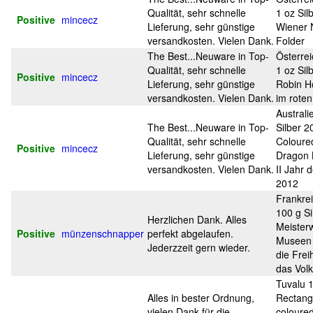
Qualität, sehr schnelle
1 oz Sil
Positive
mincecz
Lieferung, sehr günstige
Wiener 
versandkosten. Vielen Dank.
Folder
The Best...Neuware in Top-
Österrei
Qualität, sehr schnelle
1 oz Sil
Positive
mincecz
Lieferung, sehr günstige
Robin Ho
versandkosten. Vielen Dank.
im roten
Australi
The Best...Neuware in Top-
Silber 2
Qualität, sehr schnelle
Coloure
Positive
mincecz
Lieferung, sehr günstige
Dragon 
versandkosten. Vielen Dank.
II Jahr 
2012
Frankre
100 g Si
Herzlichen Dank. Alles
Meister
Positive
münzenschnapper
perfekt abgelaufen.
Museen 
Jederzzeit gern wieder.
die Freih
das Volk
Tuvalu 1
Alles in bester Ordnung,
Rectang
vielen Dank für die
coloured