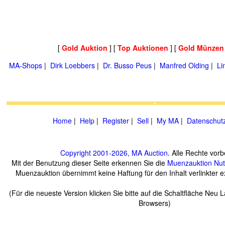
[
Gold Auktion
] [
Top Auktionen
] [
Gold Münzen
MA-Shops
|
Dirk Loebbers
|
Dr. Busso Peus
|
Manfred Olding
|
Li
Home
|
Help
|
Register
|
Sell
|
My MA
|
Datenschut
Copyright 2001-2026, MA Auction
. Alle Rechte vorb
Mit der Benutzung dieser Seite erkennen Sie die
Muenzauktion
Nu
Muenzauktion übernimmt keine Haftung für den Inhalt verlinkter ex
(Für die neueste Version klicken Sie bitte auf die Schaltfläche Neu 
Browsers)