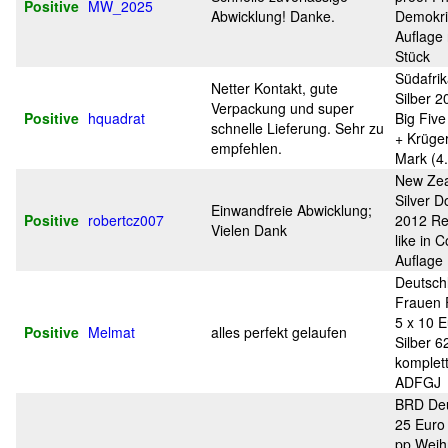
Positive
MW_2025
Abwicklung! Danke.
Demokri
Auflage 
Stück
Südafrik
Netter Kontakt, gute
Silber 2
Verpackung und super
Positive
hquadrat
Big Five
schnelle Lieferung. Sehr zu
+ Krüger
empfehlen.
Mark (4
New Zea
Silver Do
Einwandfreie Abwicklung;
Positive
robertcz007
2012 Re
Vielen Dank
like in 
Auflage
Deutsch
Frauen 
5 x 10 
Positive
Melmat
alles perfekt gelaufen
Silber 
komplett
ADFGJ
BRD Deu
25 Euro
pp Weih