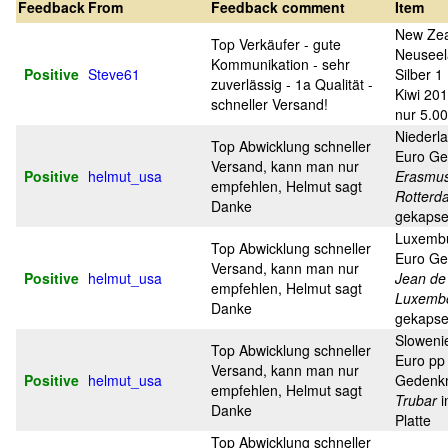
Feedback
From
Feedback comment
Item
New Ze
Top Verkäufer - gute
Neuseel
Kommunikation - sehr
Positive
Steve61
Silber 1
zuverlässig - 1a Qualität -
Kiwi 201
schneller Versand!
nur 5.00
Niederl
Top Abwicklung schneller
Euro G
Versand, kann man nur
Positive
helmut_usa
Erasmus
empfehlen, Helmut sagt
Rotterd
Danke
gekapse
Luxembu
Top Abwicklung schneller
Euro G
Versand, kann man nur
Positive
helmut_usa
Jean de
empfehlen, Helmut sagt
Luxemb
Danke
gekapse
Sloweni
Top Abwicklung schneller
Euro pp
Versand, kann man nur
Positive
helmut_usa
Gedenk
empfehlen, Helmut sagt
Trubar
i
Danke
Platte
Top Abwicklung schneller