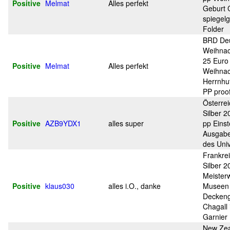
Positive
Melmat
Alles perfekt
Geburt C
spiegelg
Folder
BRD Deu
Weihnac
25 Euro 
Positive
Melmat
Alles perfekt
Weihna
Herrnhu
PP proo
Österre
Silber 2
Positive
AZB9YDX1
alles super
pp Einst
Ausgabe
des Uni
Frankre
Silber 2
Meister
Positive
klaus030
alles i.O., danke
Museen
Decken
Chagall 
Garnier
New Zea