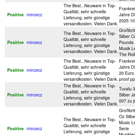
The Best...Neuware in Top-
Frankre
Qualität, sehr schnelle
Positive
mincecz
Jahre D
Lieferung, sehr günstige
2025 10
versandkosten. Vielen Dank.
Großbri
The Best...Neuware in Top-
Silber C
Qualität, sehr schnelle
Positive
mincecz
Pounds 
Lieferung, sehr günstige
Musik L
versandkosten. Vielen Dank.
The Rol
The Best...Neuware in Top-
Frankre
Qualität, sehr schnelle
Jahre D
Positive
mincecz
Lieferung, sehr günstige
20 Euro
versandkosten. Vielen Dank.
proof pp
The Best...Neuware in Top-
Tuvalu 3
Qualität, sehr schnelle
Positive
mincecz
Silber 
Lieferung, sehr günstige
007 zu j
versandkosten. Vielen Dank.
Großbri
Oz Silb
The Best...Neuware in Top-
Music L
Qualität, sehr schnelle
Positive
mincecz
Serie
Lieferung, sehr günstige
Musikle