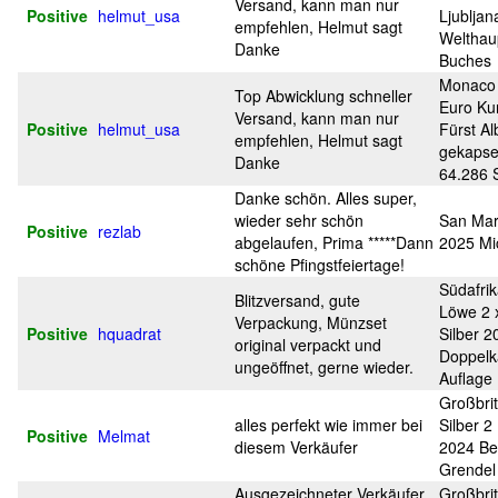
Versand, kann man nur
Positive
helmut_usa
Ljublja
empfehlen, Helmut sagt
Welthau
Danke
Buches
Monaco
Top Abwicklung schneller
Euro Ku
Versand, kann man nur
Positive
helmut_usa
Fürst Alb
empfehlen, Helmut sagt
gekapsel
Danke
64.286 
Danke schön. Alles super,
wieder sehr schön
San Mar
Positive
rezlab
abgelaufen, Prima *****Dann
2025 Mi
schöne Pfingstfeiertage!
Südafrik
Blitzversand, gute
Löwe 2 
Verpackung, Münzset
Positive
hquadrat
Silber 2
original verpackt und
Doppelk
ungeöffnet, gerne wieder.
Auflage
Großbri
alles perfekt wie immer bei
Silber 
Positive
Melmat
diesem Verkäufer
2024 Be
Grendel
Ausgezeichneter Verkäufer,
Großbri