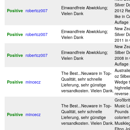
Silver Do
Einwandfreie Abwicklung;
Positive
robertcz007
2012 Re
Vielen Dank
like in 
Auflage
New Zea
Einwandfreie Abwicklung;
Positive
robertcz007
Silver Do
Vielen Dank
2011 in
New Zea
Einwandfreie Abwicklung;
Silber Do
Positive
robertcz007
Vielen Dank
2008 in 
Auflage
Austral
The Best...Neuware in Top-
oz Silbe
Qualität, sehr schnelle
Positive
mincecz
Wedge t
Lieferung, sehr günstige
highreli
versandkosten. Vielen Dank.
reverse 
Großbri
The Best...Neuware in Top-
Music L
Qualität, sehr schnelle
Pounds S
Positive
mincecz
Lieferung, sehr günstige
colorier
versandkosten. Vielen Dank.
Musikle
Elton J