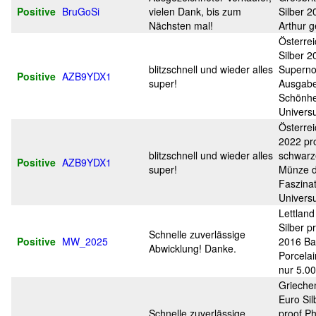
Positive
BruGoSi
vielen Dank, bis zum
Silber 2
Nächsten mal!
Arthur g
Österre
Silber 2
blitzschnell und wieder alles
Superno
Positive
AZB9YDX1
super!
Ausgabe
Schönhe
Univers
Österre
2022 pr
blitzschnell und wieder alles
schwarz
Positive
AZB9YDX1
super!
Münze d
Faszina
Univers
Lettland
Silber p
Schnelle zuverlässige
Positive
MW_2025
2016 Ba
Abwicklung! Danke.
Porcelai
nur 5.0
Grieche
Euro Sil
Schnelle zuverlässige
proof Ph