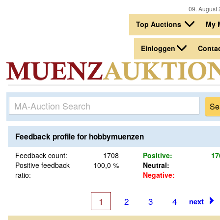
09. August 
Top Auctions
My 
Einloggen
Conta
Feedback profile for hobbymuenzen
Feedback count:
1708
Positive:
17
Positive feedback
100,0 %
Neutral:
ratio:
Negative:
1
2
3
4
next