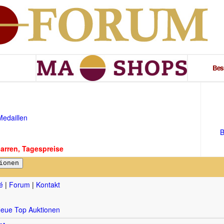
Bes
edaillen
B
rren, Tagespreise
é
|
Forum
|
Kontakt
eue Top Auktionen