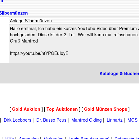
ht
Silbermünzen
Anlage Silbermünzen
Hallo erstmal, Ich habe ein kurzes YouTube Video über Premiu
hochgeladen. Diese ist der 2. Teil. Wer will kann mal reinschauen.
Gruß Manfred
https://youtu.be/htYPGEuIoyE
Kataloge & Büche
[
Gold Auktion
] [
Top Auktionen
] [
Gold Münzen Shops
]
|
Dirk Loebbers
|
Dr. Busso Peus
|
Manfred Olding
|
Linnartz
|
MGS L
e
|
Hilfe
|
Anmelden
|
Verkaufen
|
Login Benutzermenü
|
Datenschutz