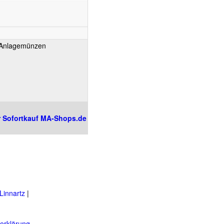
m Anlagemünzen
r Sofortkauf MA-Shops.de
innartz
|
erklärung