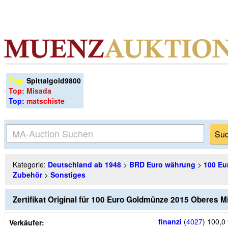
Top:
Spittalgold9800
Top:
Misada
Top:
matschiste
Kategorie:
Deutschland ab 1948
>
BRD Euro währung
>
100 Eu
Zubehör
>
Sonstiges
Zertifikat Original für 100 Euro Goldmünze 2015 Oberes Mitte
finanzi
(
4027
)
100,0
Verkäufer: