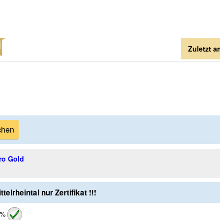
Zuletzt a
ro Gold
lrheintal nur Zertifikat !!!
 %