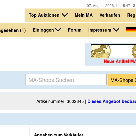
07. August 2026, 11:15:47
2
Top Auktionen
Mein MA
Verkaufen
Regi
1
Einloggen
Impressum
Forum
ngesehen (
)
Neue Artikel M
Artikelnummer: 3002845 |
Dieses Angebot beoba
Angaben zum Verkäufer