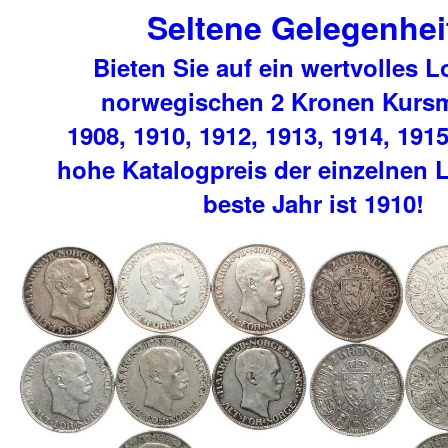
Seltene Gelegenheit
Bieten Sie auf ein wertvolles L
norwegischen 2 Kronen Kurs
1908, 1910, 1912, 1913, 1914, 191
hohe Katalogpreis der einzelnen 
beste Jahr ist 1910!