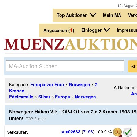
10. August 
Top Auktionen
Mein MA
Ver
1
Einloggen
Impress
Angesehen (
)
Kategorie:
Europa vor Euro
>
Norwegen
>
2
Artikelnum
Kronen
An
Edelmetalle
>
Silber
>
Europa
>
Norwegen
Norwegen: Håkon VII:, TOP-LOT von 7 x 2 Kroner 1908,191
unten!
TOP-Auktion
stm02633
(
7193
)
100,0 %
Verkäufer: