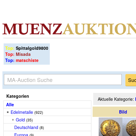
Top:
Spittalgold9800
Top:
Misada
Top:
matschiste
Kategorien
Aktuelle Kategorie:
Alle
Bild
Edelmetalle
(922)
Gold
(35)
Deutschland
(8)
Europa
(9)