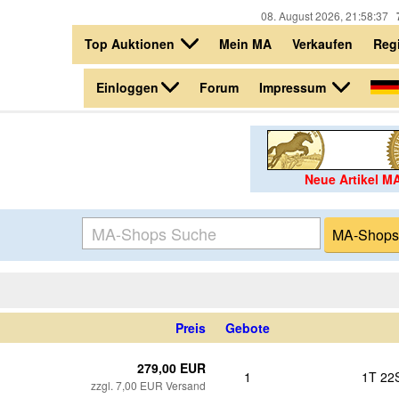
08. August 2026, 21:58:37
Top Auktionen
Mein MA
Verkaufen
Regi
Einloggen
Impressum
Forum
Neue Artikel M
Preis
Gebote
279,00 EUR
1
1T 22
zzgl. 7,00 EUR Versand