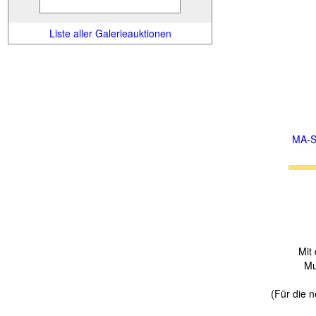
Liste aller Galerieauktionen
MA-S
Mit
Mu
(Für die n