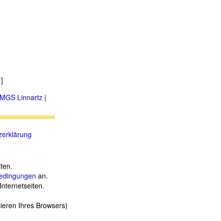
]
MGS Linnartz
|
zerklärung
ten.
edingungen
an.
Internetseiten.
sieren Ihres Browsers)